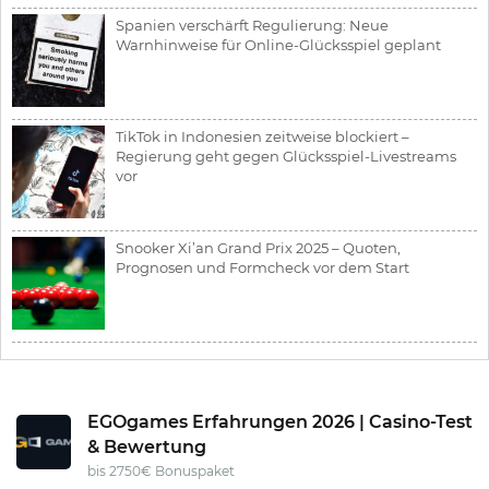
Spanien verschärft Regulierung: Neue
Warnhinweise für Online-Glücksspiel geplant
TikTok in Indonesien zeitweise blockiert –
Regierung geht gegen Glücksspiel-Livestreams
vor
Snooker Xi’an Grand Prix 2025 – Quoten,
Prognosen und Formcheck vor dem Start
EGOgames Erfahrungen 2026 | Casino-Test
& Bewertung
bis 2750€ Bonuspaket