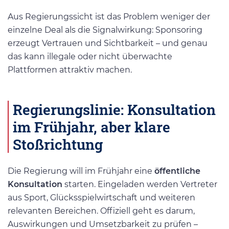
Aus Regierungssicht ist das Problem weniger der
einzelne Deal als die Signalwirkung: Sponsoring
erzeugt Vertrauen und Sichtbarkeit – und genau
das kann illegale oder nicht überwachte
Plattformen attraktiv machen.
Regierungslinie: Konsultation
im Frühjahr, aber klare
Stoßrichtung
Die Regierung will im Frühjahr eine
öffentliche
Konsultation
starten. Eingeladen werden Vertreter
aus Sport, Glücksspielwirtschaft und weiteren
relevanten Bereichen. Offiziell geht es darum,
Auswirkungen und Umsetzbarkeit zu prüfen –