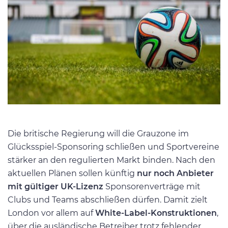
Die britische Regierung will die Grauzone im
Glücksspiel-Sponsoring schließen und Sportvereine
stärker an den regulierten Markt binden. Nach den
aktuellen Plänen sollen künftig
nur noch Anbieter
mit gültiger UK-Lizenz
Sponsorenverträge mit
Clubs und Teams abschließen dürfen. Damit zielt
London vor allem auf
White-Label-Konstruktionen
,
über die ausländische Betreiber trotz fehlender