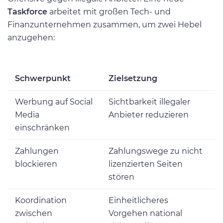
Taskforce
arbeitet mit großen Tech- und
Finanzunternehmen zusammen, um zwei Hebel
anzugehen:
Schwerpunkt
Zielsetzung
Werbung auf Social
Sichtbarkeit illegaler
Media
Anbieter reduzieren
einschränken
Zahlungen
Zahlungswege zu nicht
blockieren
lizenzierten Seiten
stören
Koordination
Einheitlicheres
zwischen
Vorgehen national