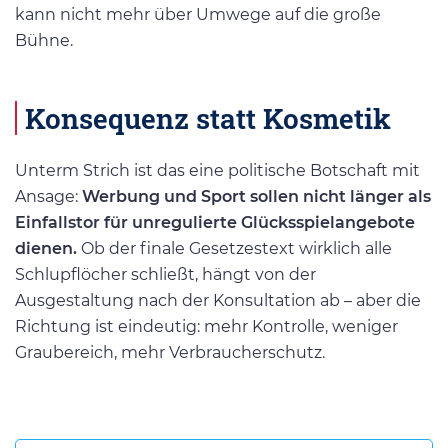
kann nicht mehr über Umwege auf die große
Bühne.
Konsequenz statt Kosmetik
Unterm Strich ist das eine politische Botschaft mit
Ansage:
Werbung und Sport sollen nicht länger als
Einfallstor für unregulierte Glücksspielangebote
dienen.
Ob der finale Gesetzestext wirklich alle
Schlupflöcher schließt, hängt von der
Ausgestaltung nach der Konsultation ab – aber die
Richtung ist eindeutig: mehr Kontrolle, weniger
Graubereich, mehr Verbraucherschutz.