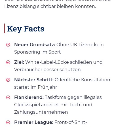
Lizenz bislang sichtbar bleiben konnten.
Key Facts
Neuer Grundsatz:
Ohne UK-Lizenz kein
Sponsoring im Sport
Ziel:
White-Label-Lücke schließen und
Verbraucher besser schützen
Nächster Schritt:
Öffentliche Konsultation
startet im Frühjahr
Flankierend:
Taskforce gegen illegales
Glücksspiel arbeitet mit Tech- und
Zahlungsunternehmen
Premier League:
Front-of-Shirt-