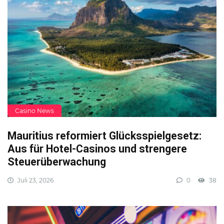
Casino News
Mauritius reformiert Glücksspielgesetz:
Aus für Hotel-Casinos und strengere
Steuerüberwachung
Juli 23, 2026
0
38