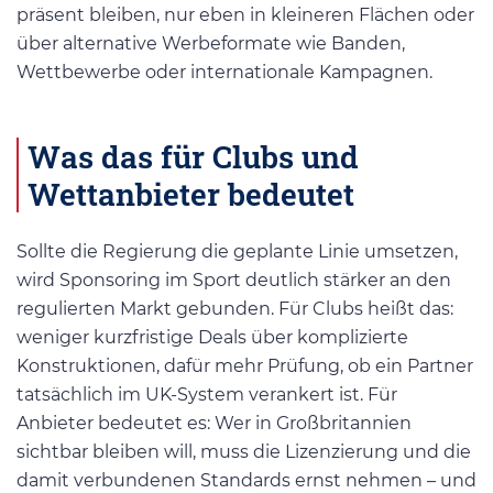
präsent bleiben, nur eben in kleineren Flächen oder
über alternative Werbeformate wie Banden,
Wettbewerbe oder internationale Kampagnen.
Was das für Clubs und
Wettanbieter bedeutet
Sollte die Regierung die geplante Linie umsetzen,
wird Sponsoring im Sport deutlich stärker an den
regulierten Markt gebunden. Für Clubs heißt das:
weniger kurzfristige Deals über komplizierte
Konstruktionen, dafür mehr Prüfung, ob ein Partner
tatsächlich im UK-System verankert ist. Für
Anbieter bedeutet es: Wer in Großbritannien
sichtbar bleiben will, muss die Lizenzierung und die
damit verbundenen Standards ernst nehmen – und