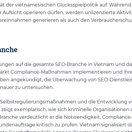
tät der vietnamesischen Glücksspielpolitik auf. Während
er Aufsicht operieren dürfen, werden unlizenzierte Aktivi
uereinnahmen generieren als auch den Verbraucherschu
anche
rkungen auf die gesamte SEO-Branche in Vietnam und d
stärkt Compliance-Maßnahmen implementieren und ihr
haben angekündigt, die Überwachung von SEO-Dienstleis
enauer zu untersuchen.
e Selbstregulierungsmaßnahmen und die Entwicklung 
 zeigt exemplarisch, wie sich kriminelle Organisationen d
Branche verdeutlicht er die Notwendigkeit, Compliance
denaufträge kritisch zu prüfen. Vietnam signalisiert d