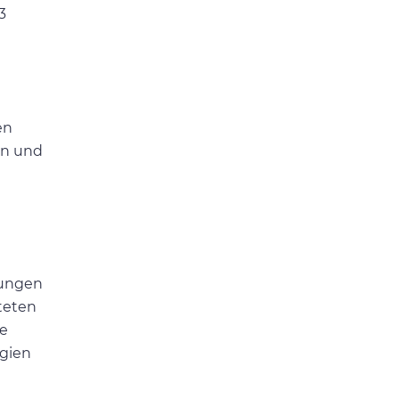
3
en
en und
tungen
teten
ie
egien