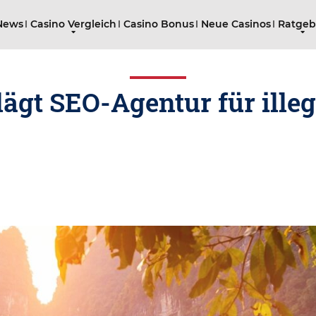
News
Casino Vergleich
Casino Bonus
Neue Casinos
Ratgeb
ägt SEO-Agentur für illeg