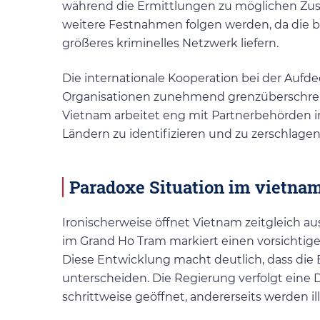
während die Ermittlungen zu möglichen Zus
weitere Festnahmen folgen werden, da die 
größeres kriminelles Netzwerk liefern.
Die internationale Kooperation bei der Aufde
Organisationen zunehmend grenzüberschrei
Vietnam arbeitet eng mit Partnerbehörden 
Ländern zu identifizieren und zu zerschlagen
Paradoxe Situation im vietna
Ironischerweise öffnet Vietnam zeitgleich a
im Grand Ho Tram markiert einen vorsichtigen 
Diese Entwicklung macht deutlich, dass die 
unterscheiden. Die Regierung verfolgt eine D
schrittweise geöffnet, andererseits werden ill