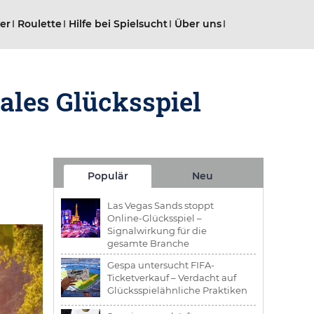
er
Roulette
Hilfe bei Spielsucht
Über uns
ales Glücksspiel
Populär
Neu
Las Vegas Sands stoppt
Online-Glücksspiel –
Signalwirkung für die
gesamte Branche
Gespa untersucht FIFA-
Ticketverkauf – Verdacht auf
Glücksspielähnliche Praktiken