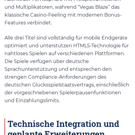
und Multiplikatoren, während “Vegas Blaze” das
klassische Casino-Feeling mit modernen Bonus-
Features verbindet.
Alle drei Titel sind vollständig für mobile Endgeräte
optimiert und unterstützen HTML5-Technologie für
nahtloses Spielen auf verschiedenen Plattformen.
Die Spiele verfügen über deutsche
Sprachunterstützung und entsprechen den
strengen Compliance-Anforderungen des
deutschen Glücksspielstaatsvertrags, einschließlich
der vorgeschriebenen Spielerpausenfunktionen
und Einzahlungslimits.
Technische Integration und
geplante Erweiterungen