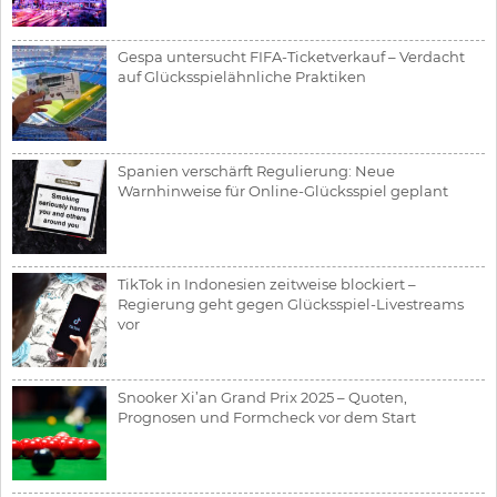
Gespa untersucht FIFA-Ticketverkauf – Verdacht
auf Glücksspielähnliche Praktiken
Spanien verschärft Regulierung: Neue
Warnhinweise für Online-Glücksspiel geplant
TikTok in Indonesien zeitweise blockiert –
Regierung geht gegen Glücksspiel-Livestreams
vor
Snooker Xi’an Grand Prix 2025 – Quoten,
Prognosen und Formcheck vor dem Start