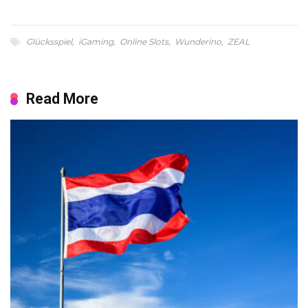
Glücksspiel
,
iGaming
,
Online Slots
,
Wunderino
,
ZEAL
Read More