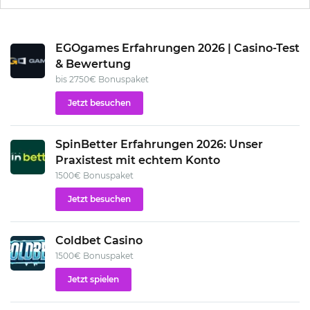
EGOgames Erfahrungen 2026 | Casino-Test
& Bewertung
bis 2750€ Bonuspaket
Jetzt besuchen
SpinBetter Erfahrungen 2026: Unser
Praxistest mit echtem Konto
1500€ Bonuspaket
Jetzt besuchen
Coldbet Casino
1500€ Bonuspaket
Jetzt spielen