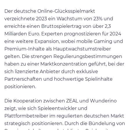
Der deutsche Online-Glücksspielmarkt
verzeichnete 2023 ein Wachstum von 23% und
erreichte einen Bruttospielertrag von über 2,3
Milliarden Euro. Experten prognostizieren für 2024
eine weitere Expansion, wobei mobile Gaming und
Premium-Inhalte als Hauptwachstumstreiber
gelten. Die strengen Regulierungsbestimmungen
haben zu einer Marktkonzentration geführt, bei der
sich lizenzierte Anbieter durch exklusive
Partnerschaften und hochwertige Spielinhalte
positionieren.
Die Kooperation zwischen ZEAL und Wunderino
zeigt, wie sich Spieleentwickler und
Plattformbetreiber im regulierten deutschen Markt
strategisch positionieren. Durch die Bündelung von