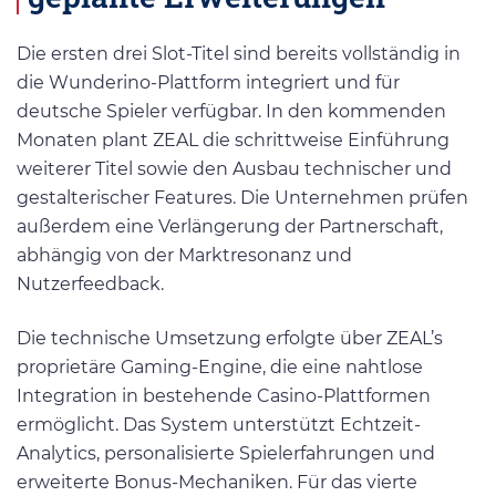
Die ersten drei Slot-Titel sind bereits vollständig in
die Wunderino-Plattform integriert und für
deutsche Spieler verfügbar. In den kommenden
Monaten plant ZEAL die schrittweise Einführung
weiterer Titel sowie den Ausbau technischer und
gestalterischer Features. Die Unternehmen prüfen
außerdem eine Verlängerung der Partnerschaft,
abhängig von der Marktresonanz und
Nutzerfeedback.
Die technische Umsetzung erfolgte über ZEAL’s
proprietäre Gaming-Engine, die eine nahtlose
Integration in bestehende Casino-Plattformen
ermöglicht. Das System unterstützt Echtzeit-
Analytics, personalisierte Spielerfahrungen und
erweiterte Bonus-Mechaniken. Für das vierte