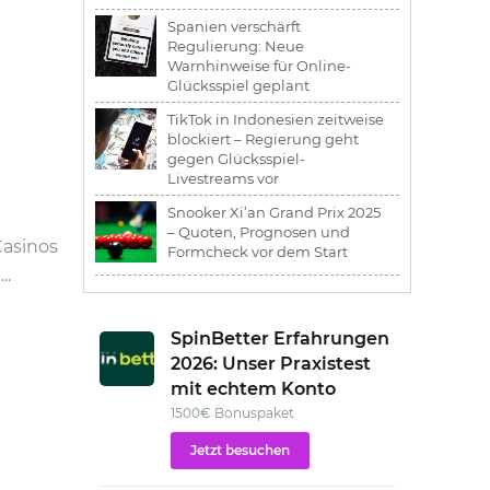
Spanien verschärft
Regulierung: Neue
Warnhinweise für Online-
Glücksspiel geplant
TikTok in Indonesien zeitweise
blockiert – Regierung geht
gegen Glücksspiel-
Livestreams vor
Snooker Xi’an Grand Prix 2025
– Quoten, Prognosen und
Casinos
Formcheck vor dem Start
..
SpinBetter Erfahrungen
2026: Unser Praxistest
mit echtem Konto
1500€ Bonuspaket
Jetzt besuchen