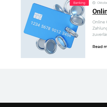
Banking
Oktobe
Onli
Online 
Zahlung
zuverlä
Read m