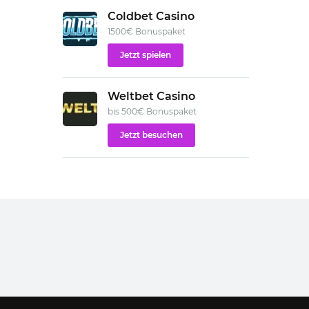
Coldbet Casino
1500€ Bonuspaket
Jetzt spielen
Weltbet Casino
bis 500€ Bonuspaket
Jetzt besuchen