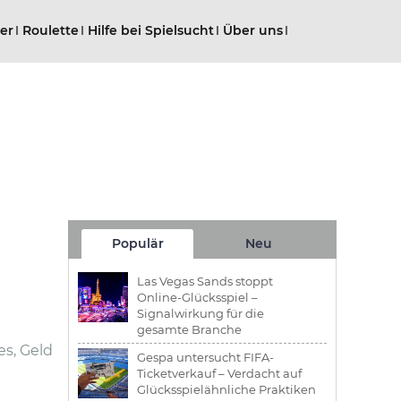
er
Roulette
Hilfe bei Spielsucht
Über uns
Populär
Neu
Las Vegas Sands stoppt
Online-Glücksspiel –
Signalwirkung für die
gesamte Branche
es, Geld
Gespa untersucht FIFA-
Ticketverkauf – Verdacht auf
Glücksspielähnliche Praktiken