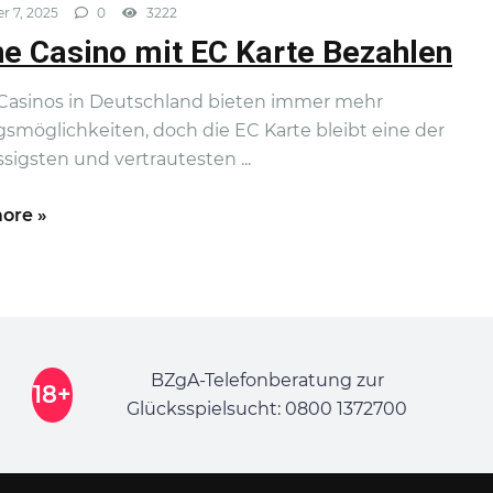
r 7, 2025
0
3222
ne Casino mit EC Karte Bezahlen
Casinos in Deutschland bieten immer mehr
smöglichkeiten, doch die EC Karte bleibt eine der
ssigsten und vertrautesten ...
ore »
BZgA-Telefonberatung zur
18+
Glücksspielsucht: 0800 1372700