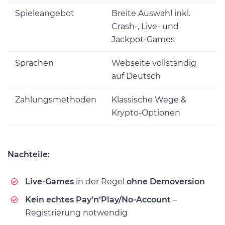
Spieleangebot
Breite Auswahl inkl.
Crash-, Live- und
Jackpot-Games
Sprachen
Webseite vollständig
auf Deutsch
Zahlungsmethoden
Klassische Wege &
Krypto-Optionen
Nachteile:
Live-Games
in der Regel
ohne Demoversion
Kein echtes Pay’n’Play/No-Account
–
Registrierung notwendig