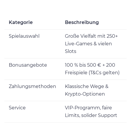
Kategorie
Beschreibung
Spielauswahl
Große Vielfalt mit 250+
Live-Games & vielen
Slots
Bonusangebote
100 % bis 500 € + 200
Freispiele (T&Cs gelten)
Zahlungsmethoden
Klassische Wege &
Krypto-Optionen
Service
VIP-Programm, faire
Limits, solider Support