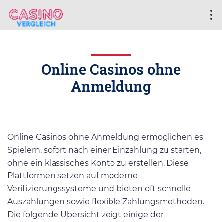
Online Casinos ohne
Anmeldung
Online Casinos ohne Anmeldung ermöglichen es
Spielern, sofort nach einer Einzahlung zu starten,
ohne ein klassisches Konto zu erstellen. Diese
Plattformen setzen auf moderne
Verifizierungssysteme und bieten oft schnelle
Auszahlungen sowie flexible Zahlungsmethoden.
Die folgende Übersicht zeigt einige der