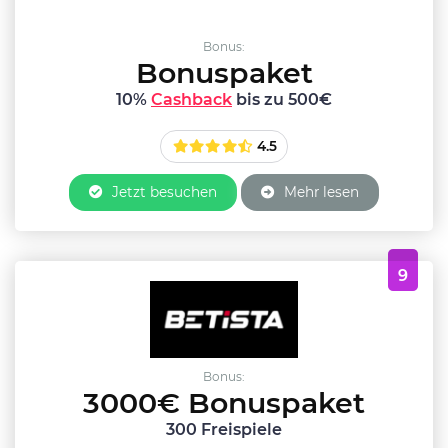
Bonus:
Bonuspaket
10%
Cashback
bis zu 500€
4.5
Jetzt besuchen
Mehr lesen
9
Bonus:
3000€ Bonuspaket
300 Freispiele