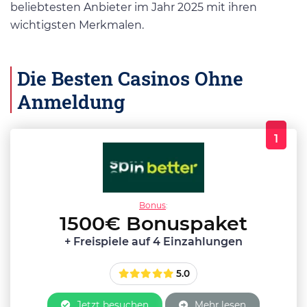
beliebtesten Anbieter im Jahr 2025 mit ihren
wichtigsten Merkmalen.
Die Besten Casinos Ohne
Anmeldung
1
Bonus
:
1500€ Bonuspaket
+ Freispiele auf 4 Einzahlungen
5.0
Jetzt besuchen
Mehr lesen