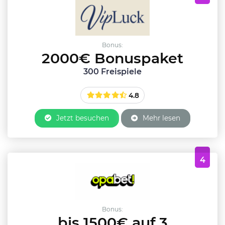
Bonus:
2000€ Bonuspaket
300 Freispiele
4.8
Jetzt besuchen
Mehr lesen
4
Bonus:
bis 1500€ auf 3