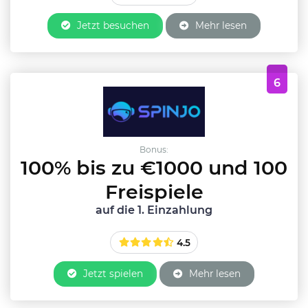
Jetzt besuchen
Mehr lesen
6
Bonus:
100% bis zu €1000 und 100
Freispiele
auf die 1. Einzahlung
4.5
Jetzt spielen
Mehr lesen