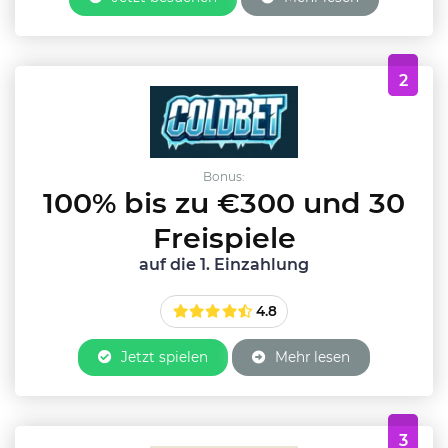
2
Bonus:
100% bis zu €300 und 30
Freispiele
auf die 1. Einzahlung
4.8
Jetzt spielen
Mehr lesen
3