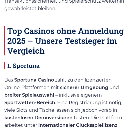
Transaktionssicherheit und Spielerschutz weiterhin
gewährleistet bleiben.
Top Casinos ohne Anmeldung
2025 – Unsere Testsieger im
Vergleich
1. Sportuna
Das
Sportuna Casino
zählt zu den lizenzierten
Online-Plattformen mit
sicherer Umgebung
und
breiter Spielauswahl
– inklusive eigenem
Sportwetten-Bereich
. Eine Registrierung ist nötig,
viele Slots und Tische lassen sich jedoch vorab in
kostenlosen Demoversionen
testen. Die Plattform
arbeitet unter
internationaler Glücksspiellizenz