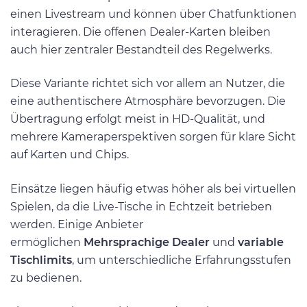
einen Livestream und können über Chatfunktionen
interagieren. Die offenen Dealer-Karten bleiben
auch hier zentraler Bestandteil des Regelwerks.
Diese Variante richtet sich vor allem an Nutzer, die
eine authentischere Atmosphäre bevorzugen. Die
Übertragung erfolgt meist in HD-Qualität, und
mehrere Kameraperspektiven sorgen für klare Sicht
auf Karten und Chips.
Einsätze liegen häufig etwas höher als bei virtuellen
Spielen, da die Live-Tische in Echtzeit betrieben
werden. Einige Anbieter
ermöglichen
Mehrsprachige Dealer
und
variable
Tischlimits
, um unterschiedliche Erfahrungsstufen
zu bedienen.