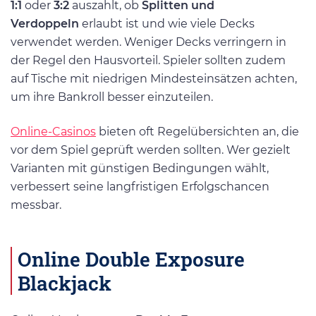
1:1
oder
3:2
auszahlt, ob
Splitten und
Verdoppeln
erlaubt ist und wie viele Decks
verwendet werden. Weniger Decks verringern in
der Regel den Hausvorteil. Spieler sollten zudem
auf Tische mit niedrigen Mindesteinsätzen achten,
um ihre Bankroll besser einzuteilen.
Online-Casinos
bieten oft Regelübersichten an, die
vor dem Spiel geprüft werden sollten. Wer gezielt
Varianten mit günstigen Bedingungen wählt,
verbessert seine langfristigen Erfolgschancen
messbar.
Online Double Exposure
Blackjack