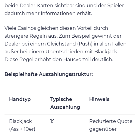
beide Dealer-Karten sichtbar sind und der Spieler
dadurch mehr Informationen erhält.
Viele Casinos gleichen diesen Vorteil durch
strengere Regeln aus. Zum Beispiel gewinnt der
Dealer bei einem Gleichstand (Push) in allen Fällen
außer bei einem Unentschieden mit Blackjack.
Diese Regel erhöht den Hausvorteil deutlich.
Beispielhafte Auszahlungsstruktur:
Handtyp
Typische
Hinweis
Auszahlung
Blackjack
1:1
Reduzierte Quote
(Ass + 10er)
gegenüber