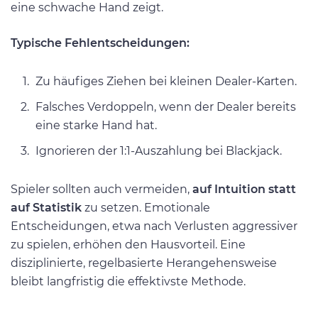
eine schwache Hand zeigt.
Typische Fehlentscheidungen:
Zu häufiges Ziehen bei kleinen Dealer-Karten.
Falsches Verdoppeln, wenn der Dealer bereits
eine starke Hand hat.
Ignorieren der 1:1-Auszahlung bei Blackjack.
Spieler sollten auch vermeiden,
auf Intuition statt
auf Statistik
zu setzen. Emotionale
Entscheidungen, etwa nach Verlusten aggressiver
zu spielen, erhöhen den Hausvorteil. Eine
disziplinierte, regelbasierte Herangehensweise
bleibt langfristig die effektivste Methode.