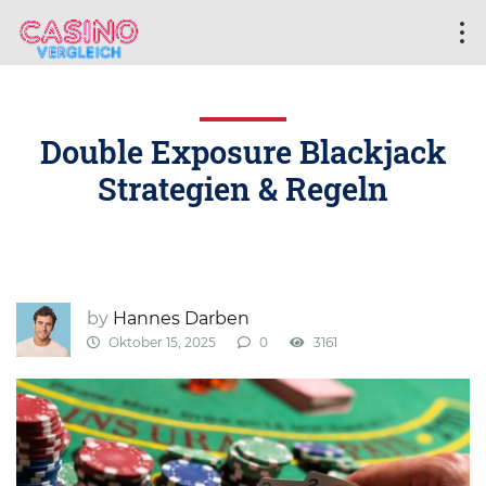
Double Exposure Blackjack
Strategien & Regeln
by
Hannes Darben
Oktober 15, 2025
0
3161