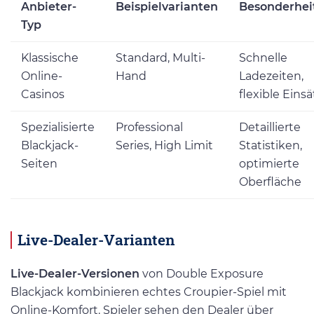
Anbieter-
Beispielvarianten
Besonderhei
Typ
Klassische
Standard, Multi-
Schnelle
Online-
Hand
Ladezeiten,
Casinos
flexible Eins
Spezialisierte
Professional
Detaillierte
Blackjack-
Series, High Limit
Statistiken,
Seiten
optimierte
Oberfläche
Live-Dealer-Varianten
Live-Dealer-Versionen
von Double Exposure
Blackjack kombinieren echtes Croupier-Spiel mit
Online-Komfort. Spieler sehen den Dealer über