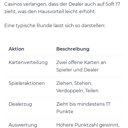
Casinos verlangen, dass der Dealer auch auf Soft 17
zieht, was den Hausvorteil leicht erhöht.
Eine typische Runde lässt sich so darstellen:
Aktion
Beschreibung
Kartenverteilung
Zwei offene Karten an
Spieler und Dealer
Spieleraktionen
Ziehen, Stehen,
Verdoppeln, Teilen
Dealerzug
Zieht bis mindestens 17
Punkte
Auswertung
Höhere Punktzahl gewinnt,