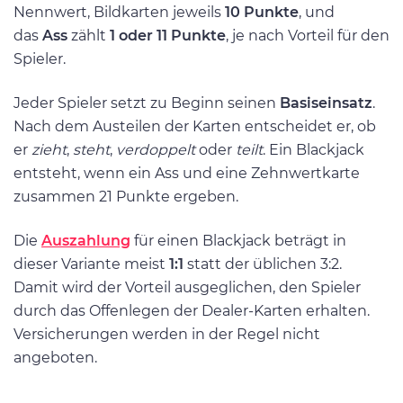
Nennwert, Bildkarten jeweils
10 Punkte
, und
das
Ass
zählt
1 oder 11 Punkte
, je nach Vorteil für den
Spieler.
Jeder Spieler setzt zu Beginn seinen
Basiseinsatz
.
Nach dem Austeilen der Karten entscheidet er, ob
er
zieht
,
steht
,
verdoppelt
oder
teilt
. Ein Blackjack
entsteht, wenn ein Ass und eine Zehnwertkarte
zusammen 21 Punkte ergeben.
Die
Auszahlung
für einen Blackjack beträgt in
dieser Variante meist
1:1
statt der üblichen 3:2.
Damit wird der Vorteil ausgeglichen, den Spieler
durch das Offenlegen der Dealer-Karten erhalten.
Versicherungen werden in der Regel nicht
angeboten.