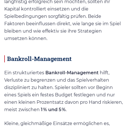
langfristig erfolgreich sein möchten, sollten ihr
Kapital kontrolliert einsetzen und die
Spielbedingungen sorgfältig prüfen. Beide
Faktoren beeinflussen direkt, wie lange sie im Spiel
bleiben und wie effektiv sie ihre Strategien
umsetzen können.
Bankroll-Management
Ein strukturiertes
Bankroll-Management
hilft,
Verluste zu begrenzen und das Spielverhalten
diszipliniert zu halten. Spieler sollten vor Beginn
eines Spiels ein festes Budget festlegen und nur
einen kleinen Prozentsatz davon pro Hand riskieren,
meist zwischen
1 % und 5 %
.
Kleine, gleichmäßige Einsätze ermöglichen es,