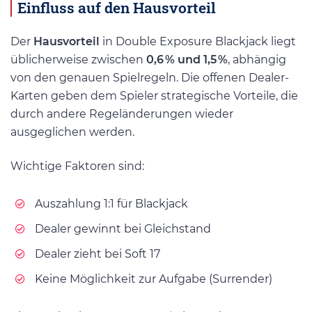
Einfluss auf den Hausvorteil
Der
Hausvorteil
in Double Exposure Blackjack liegt
üblicherweise zwischen
0,6 % und 1,5 %
, abhängig
von den genauen Spielregeln. Die offenen Dealer-
Karten geben dem Spieler strategische Vorteile, die
durch andere Regeländerungen wieder
ausgeglichen werden.
Wichtige Faktoren sind:
Auszahlung 1:1 für Blackjack
Dealer gewinnt bei Gleichstand
Dealer zieht bei Soft 17
Keine Möglichkeit zur Aufgabe (Surrender)