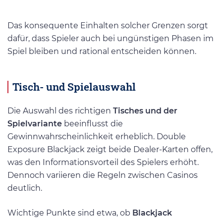
Das konsequente Einhalten solcher Grenzen sorgt
dafür, dass Spieler auch bei ungünstigen Phasen im
Spiel bleiben und rational entscheiden können.
Tisch- und Spielauswahl
Die Auswahl des richtigen
Tisches und der
Spielvariante
beeinflusst die
Gewinnwahrscheinlichkeit erheblich. Double
Exposure Blackjack zeigt beide Dealer-Karten offen,
was den Informationsvorteil des Spielers erhöht.
Dennoch variieren die Regeln zwischen Casinos
deutlich.
Wichtige Punkte sind etwa, ob
Blackjack