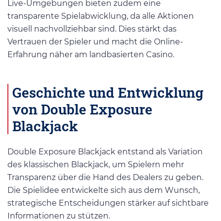
Live-Umgebungen bieten zudem eine
transparente Spielabwicklung, da alle Aktionen
visuell nachvollziehbar sind. Dies stärkt das
Vertrauen der Spieler und macht die Online-
Erfahrung näher am landbasierten Casino.
Geschichte und Entwicklung
von Double Exposure
Blackjack
Double Exposure Blackjack entstand als Variation
des klassischen Blackjack, um Spielern mehr
Transparenz über die Hand des Dealers zu geben.
Die Spielidee entwickelte sich aus dem Wunsch,
strategische Entscheidungen stärker auf sichtbare
Informationen zu stützen.