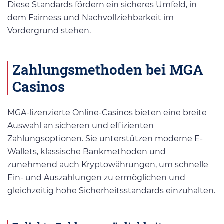
Diese Standards fördern ein sicheres Umfeld, in
dem Fairness und Nachvollziehbarkeit im
Vordergrund stehen.
Zahlungsmethoden bei MGA
Casinos
MGA-lizenzierte Online-Casinos bieten eine breite
Auswahl an sicheren und effizienten
Zahlungsoptionen. Sie unterstützen moderne E-
Wallets, klassische Bankmethoden und
zunehmend auch Kryptowährungen, um schnelle
Ein- und Auszahlungen zu ermöglichen und
gleichzeitig hohe Sicherheitsstandards einzuhalten.