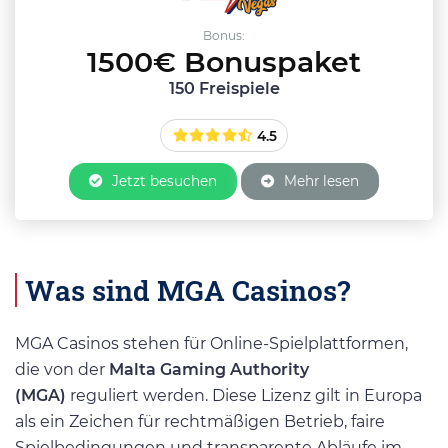
Bonus:
1500€ Bonuspaket
150 Freispiele
4.5
Jetzt besuchen
Mehr lesen
Was sind MGA Casinos?
MGA Casinos stehen für Online-Spielplattformen,
die von der
Malta Gaming Authority
(MGA)
reguliert werden. Diese Lizenz gilt in Europa
als ein Zeichen für rechtmäßigen Betrieb, faire
Spielbedingungen und transparente Abläufe im