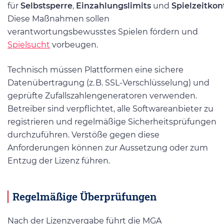
für
Selbstsperre
,
Einzahlungslimits
und
Spielzeitkon
Diese Maßnahmen sollen
verantwortungsbewusstes Spielen fördern und
Spielsucht
vorbeugen.
Technisch müssen Plattformen eine sichere
Datenübertragung (z. B. SSL-Verschlüsselung) und
geprüfte Zufallszahlengeneratoren verwenden.
Betreiber sind verpflichtet, alle Softwareanbieter zu
registrieren und regelmäßige Sicherheitsprüfungen
durchzuführen. Verstöße gegen diese
Anforderungen können zur Aussetzung oder zum
Entzug der Lizenz führen.
Regelmäßige Überprüfungen
Nach der Lizenzvergabe führt die MGA