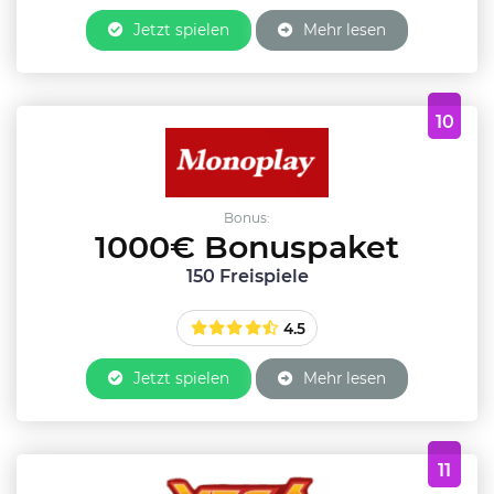
Jetzt spielen
Mehr lesen
10
Bonus:
1000€ Bonuspaket
150 Freispiele
4.5
Jetzt spielen
Mehr lesen
11