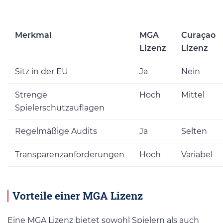
Merkmal
MGA
Curaçao
Lizenz
Lizenz
Sitz in der EU
Ja
Nein
Strenge
Hoch
Mittel
Spielerschutzauflagen
Regelmäßige Audits
Ja
Selten
Transparenzanforderungen
Hoch
Variabel
Vorteile einer MGA Lizenz
Eine MGA Lizenz bietet sowohl Spielern als auch