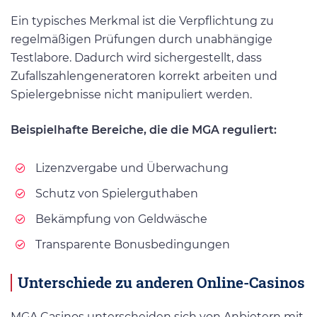
Ein typisches Merkmal ist die Verpflichtung zu
regelmäßigen Prüfungen durch unabhängige
Testlabore. Dadurch wird sichergestellt, dass
Zufallszahlengeneratoren korrekt arbeiten und
Spielergebnisse nicht manipuliert werden.
Beispielhafte Bereiche, die die MGA reguliert:
Lizenzvergabe und Überwachung
Schutz von Spielerguthaben
Bekämpfung von Geldwäsche
Transparente Bonusbedingungen
Unterschiede zu anderen Online-Casinos
MGA Casinos unterscheiden sich von Anbietern mit