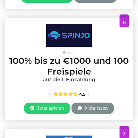
6
Bonus:
100% bis zu €1000 und 100
Freispiele
auf die 1. Einzahlung
4.5
Jetzt spielen
Mehr lesen
7