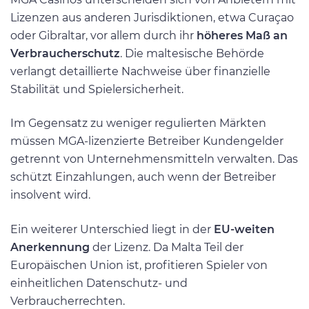
Lizenzen aus anderen Jurisdiktionen, etwa Curaçao
oder Gibraltar, vor allem durch ihr
höheres Maß an
Verbraucherschutz
. Die maltesische Behörde
verlangt detaillierte Nachweise über finanzielle
Stabilität und Spielersicherheit.
Im Gegensatz zu weniger regulierten Märkten
müssen MGA-lizenzierte Betreiber Kundengelder
getrennt von Unternehmensmitteln verwalten. Das
schützt Einzahlungen, auch wenn der Betreiber
insolvent wird.
Ein weiterer Unterschied liegt in der
EU-weiten
Anerkennung
der Lizenz. Da Malta Teil der
Europäischen Union ist, profitieren Spieler von
einheitlichen Datenschutz- und
Verbraucherrechten.