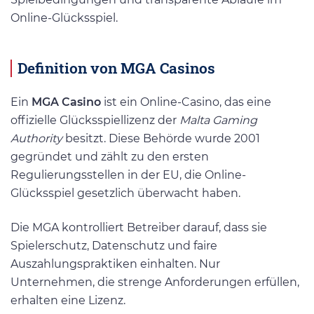
Online-Glücksspiel.
Definition von MGA Casinos
Ein
MGA Casino
ist ein Online-Casino, das eine
offizielle Glücksspiellizenz der
Malta Gaming
Authority
besitzt. Diese Behörde wurde 2001
gegründet und zählt zu den ersten
Regulierungsstellen in der EU, die Online-
Glücksspiel gesetzlich überwacht haben.
Die MGA kontrolliert Betreiber darauf, dass sie
Spielerschutz, Datenschutz und faire
Auszahlungspraktiken einhalten. Nur
Unternehmen, die strenge Anforderungen erfüllen,
erhalten eine Lizenz.