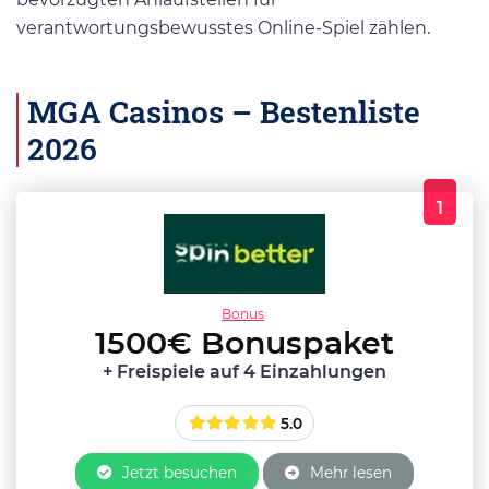
verantwortungsbewusstes Online-Spiel zählen.
MGA Casinos – Bestenliste
2026
1
Bonus
:
1500€ Bonuspaket
+ Freispiele auf 4 Einzahlungen
5.0
Jetzt besuchen
Mehr lesen