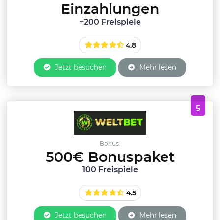
Einzahlungen
+200 Freispiele
4.8
Jetzt besuchen
Mehr lesen
5
Bonus:
500€ Bonuspaket
100 Freispiele
4.5
Jetzt besuchen
Mehr lesen