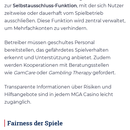
zur
Selbstausschluss-Funktion
, mit der sich Nutzer
zeitweise oder dauerhaft vom Spielbetrieb
ausschließen. Diese Funktion wird zentral verwaltet,
um Mehrfachkonten zu verhindern.
Betreiber müssen geschultes Personal
bereitstellen, das gefährdetes Spielverhalten
erkennt und Unterstützung anbietet. Zudem
werden Kooperationen mit Beratungsstellen
wie
GamCare
oder
Gambling Therapy
gefordert.
Transparente Informationen über Risiken und
Hilfsangebote sind in jedem MGA Casino leicht
zugänglich.
Fairness der Spiele