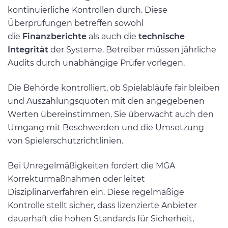
kontinuierliche Kontrollen durch. Diese
Überprüfungen betreffen sowohl
die
Finanzberichte
als auch die
technische
Integrität
der Systeme. Betreiber müssen jährliche
Audits durch unabhängige Prüfer vorlegen.
Die Behörde kontrolliert, ob Spielabläufe fair bleiben
und Auszahlungsquoten mit den angegebenen
Werten übereinstimmen. Sie überwacht auch den
Umgang mit Beschwerden und die Umsetzung
von Spielerschutzrichtlinien.
Bei Unregelmäßigkeiten fordert die MGA
Korrekturmaßnahmen oder leitet
Disziplinarverfahren ein. Diese regelmäßige
Kontrolle stellt sicher, dass lizenzierte Anbieter
dauerhaft die hohen Standards für Sicherheit,