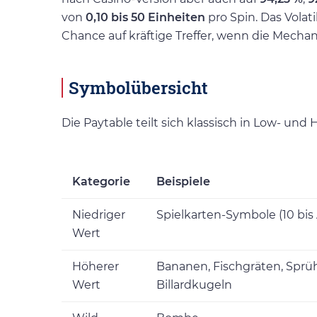
von
0,10 bis 50 Einheiten
pro Spin. Das Volatil
Chance auf kräftige Treffer, wenn die Mechan
Symbolübersicht
Die Paytable teilt sich klassisch in Low- und
Kategorie
Beispiele
Niedriger
Spielkarten-Symbole (10 bis 
Wert
Höherer
Bananen, Fischgräten, Sprü
Wert
Billardkugeln