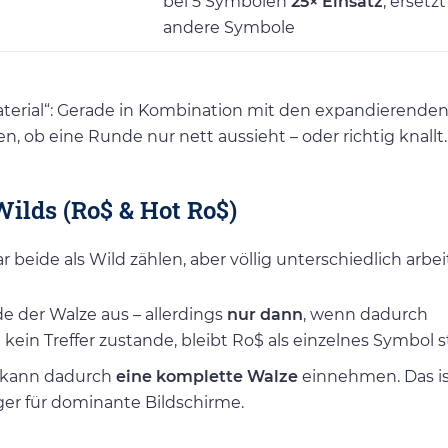
bei 5 Symbolen
25× Einsatz
, ersetzt
andere Symbole
material“: Gerade in Kombination mit den expandierenden
ob eine Runde nur nett aussieht – oder richtig knallt.
ilds (Ro$ & Hot Ro$)
r beide als Wild zählen, aber völlig unterschiedlich arbei
e der Walze aus – allerdings
nur dann
, wenn dadurch
kein Treffer zustande, bleibt Ro$ als einzelnes Symbol 
 kann dadurch
eine komplette Walze
einnehmen. Das is
ger für dominante Bildschirme.