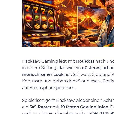
Hacksaw Gaming legt mit
Hot Ross
nach und 
in einem Setting, das wie ein
düsteres, urban
monochromer Look
aus Schwarz, Grau und We
Kontraste und geben dem Slot dieses „Großsta
auf Atmosphäre getrimmt.
Spielerisch geht Hacksaw wieder einen Schrit
ein
5×5-Raster
mit
19 festen Gewinnlinien
. 
nach Casino-Version aber auch auf
94,23 %
,
9