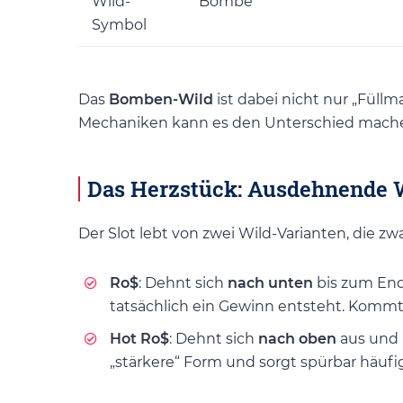
Wild-
Bombe
Symbol
Das
Bomben-Wild
ist dabei nicht nur „Füll
Mechaniken kann es den Unterschied machen, 
Das Herzstück: Ausdehnende W
Der Slot lebt von zwei Wild-Varianten, die zwa
Ro$
: Dehnt sich
nach unten
bis zum End
tatsächlich ein Gewinn entsteht. Kommt 
Hot Ro$
: Dehnt sich
nach oben
aus und
„stärkere“ Form und sorgt spürbar häufi