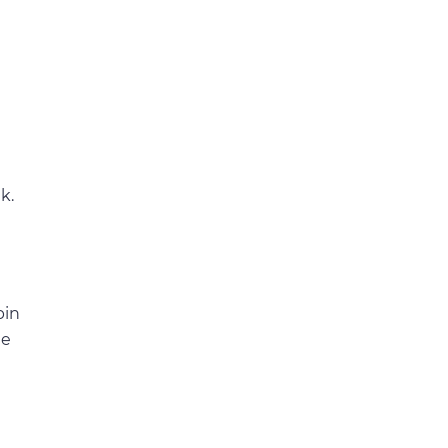
k.
pin
ie