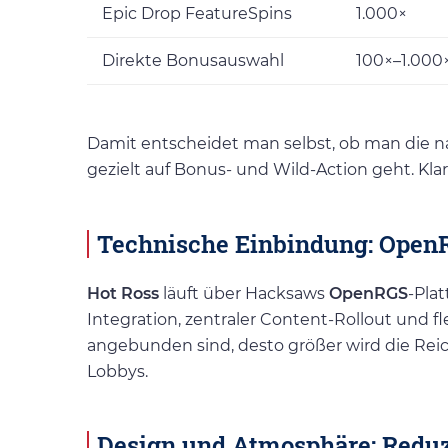
Epic Drop FeatureSpins
1.000×
Direkte Bonusauswahl
100×–1.000
Damit entscheidet man selbst, ob man die n
gezielt auf Bonus- und Wild-Action geht. Klar
Technische Einbindung: OpenR
Hot Ross
läuft über Hacksaws
OpenRGS
-Pla
Integration, zentraler Content-Rollout und f
angebunden sind, desto größer wird die Reic
Lobbys.
Design und Atmosphäre: Reduzi