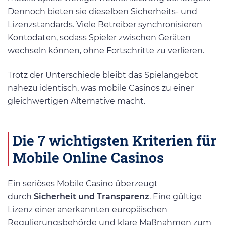
Dennoch bieten sie dieselben Sicherheits- und
Lizenzstandards. Viele Betreiber synchronisieren
Kontodaten, sodass Spieler zwischen Geräten
wechseln können, ohne Fortschritte zu verlieren.
Trotz der Unterschiede bleibt das Spielangebot
nahezu identisch, was mobile Casinos zu einer
gleichwertigen Alternative macht.
Die 7 wichtigsten Kriterien für
Mobile Online Casinos
Ein seriöses Mobile Casino überzeugt
durch
Sicherheit und Transparenz
. Eine gültige
Lizenz einer anerkannten europäischen
Regulierungsbehörde und klare Maßnahmen zum