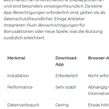
und sind besonders
einsteigerfreundlich
. Da keine
App-Berechtigungen erforderlich sind, gelten sie als
datenschutzfreundlicher. Einige Anbieter
integrieren
Push-Benachrichtigungen
für
Bonusaktionen oder neue Spiele, was die Nutzung
zusätzlich erleichtert.
Merkmal
Download-
Browser-
App
Installation
Erforderlich
Nicht erfor
Performance
Sehr stabil
Abhängig 
Internetv
Datenverbrauch
Gering
Etwas höh