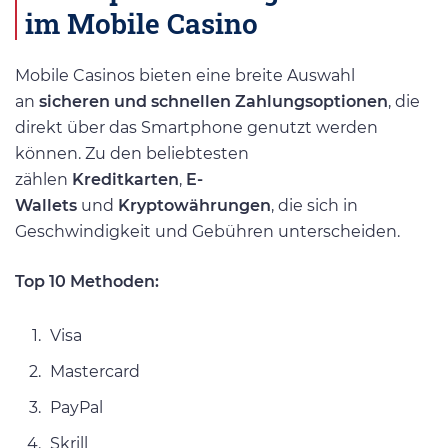
im Mobile Casino
Mobile Casinos bieten eine breite Auswahl
an
sicheren und schnellen Zahlungsoptionen
, die
direkt über das Smartphone genutzt werden
können. Zu den beliebtesten
zählen
Kreditkarten
,
E-
Wallets
und
Kryptowährungen
, die sich in
Geschwindigkeit und Gebühren unterscheiden.
Top 10 Methoden:
Visa
Mastercard
PayPal
Skrill