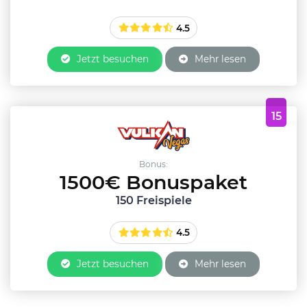
4.5
Jetzt besuchen
Mehr lesen
15
Bonus:
1500€ Bonuspaket
150 Freispiele
4.5
Jetzt besuchen
Mehr lesen