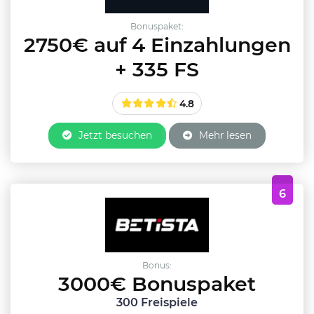
Bonuspaket:
2750€ auf 4 Einzahlungen
+ 335 FS
4.8
Jetzt besuchen
Mehr lesen
6
Bonus:
3000€ Bonuspaket
300 Freispiele