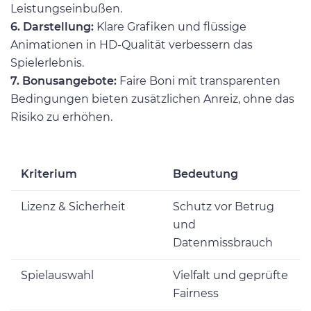
Leistungseinbußen.
6. Darstellung:
Klare Grafiken und flüssige
Animationen in HD-Qualität verbessern das
Spielerlebnis.
7. Bonusangebote:
Faire Boni mit transparenten
Bedingungen bieten zusätzlichen Anreiz, ohne das
Risiko zu erhöhen.
Kriterium
Bedeutung
Lizenz & Sicherheit
Schutz vor Betrug
und
Datenmissbrauch
Spielauswahl
Vielfalt und geprüfte
Fairness