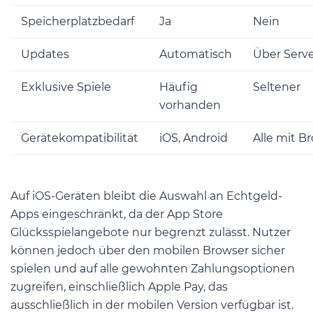
Speicherplatzbedarf
Ja
Nein
Updates
Automatisch
Über Serv
Exklusive Spiele
Häufig
Seltener
vorhanden
Gerätekompatibilität
iOS, Android
Alle mit B
Auf iOS-Geräten bleibt die Auswahl an Echtgeld-
Apps eingeschränkt, da der App Store
Glücksspielangebote nur begrenzt zulässt. Nutzer
können jedoch über den mobilen Browser sicher
spielen und auf alle gewohnten Zahlungsoptionen
zugreifen, einschließlich Apple Pay, das
ausschließlich in der mobilen Version verfügbar ist.