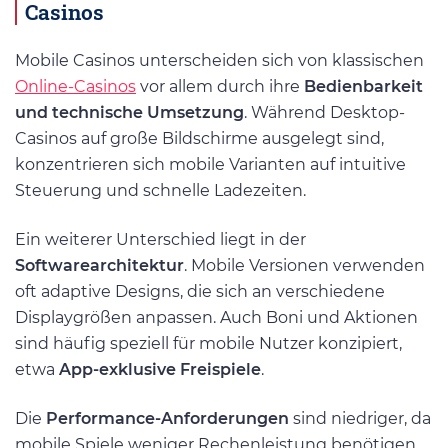
Casinos
Mobile Casinos unterscheiden sich von klassischen
Online-Casinos
vor allem durch ihre
Bedienbarkeit
und technische Umsetzung
. Während Desktop-
Casinos auf große Bildschirme ausgelegt sind,
konzentrieren sich mobile Varianten auf intuitive
Steuerung und schnelle Ladezeiten.
Ein weiterer Unterschied liegt in der
Softwarearchitektur
. Mobile Versionen verwenden
oft adaptive Designs, die sich an verschiedene
Displaygrößen anpassen. Auch Boni und Aktionen
sind häufig speziell für mobile Nutzer konzipiert,
etwa
App-exklusive Freispiele
.
Die
Performance-Anforderungen
sind niedriger, da
mobile Spiele weniger Rechenleistung benötigen.