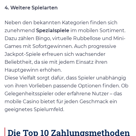
4. Weitere Spielarten
Neben den bekannten Kategorien finden sich
zunehmend
Spezialspiele
im mobilen Sortiment.
Dazu zählen Bingo, virtuelle Rubbellose und Mini-
Games mit Sofortgewinnen. Auch progressive
Jackpot-Spiele erfreuen sich wachsender
Beliebtheit, da sie mit jedem Einsatz ihren
Hauptgewinn erhöhen.
Diese Vielfalt sorgt dafür, dass Spieler unabhängig
von ihren Vorlieben passende Optionen finden. Ob
Gelegenheitsspieler oder erfahrene Nutzer – das
mobile Casino bietet für jeden Geschmack ein
geeignetes Spielumfeld.
Die Top 10 Zahlungsmethoden