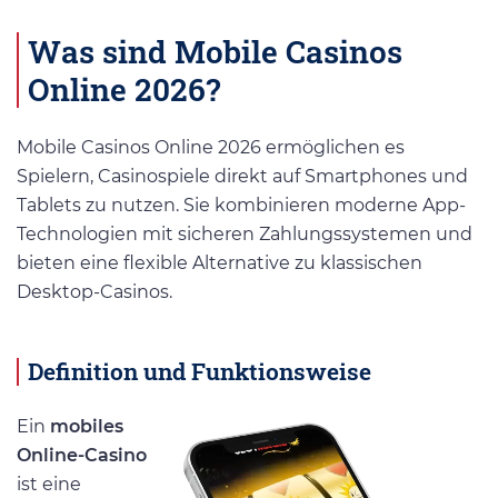
Was sind Mobile Casinos
Online 2026?
Mobile Casinos Online 2026 ermöglichen es
Spielern, Casinospiele direkt auf Smartphones und
Tablets zu nutzen. Sie kombinieren moderne App-
Technologien mit sicheren Zahlungssystemen und
bieten eine flexible Alternative zu klassischen
Desktop-Casinos.
Definition und Funktionsweise
Ein
mobiles
Online-Casino
ist eine