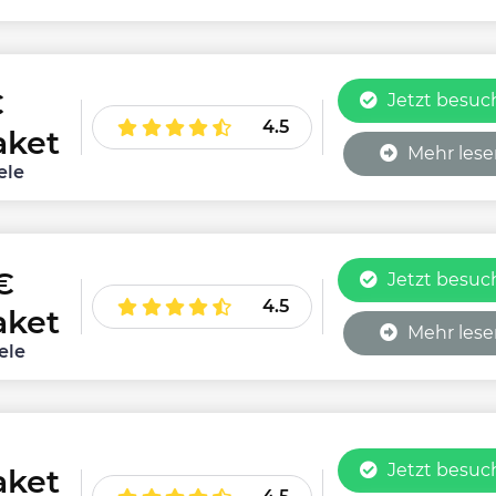
€
Jetzt besuc
4.5
aket
Mehr lese
ele
€
Jetzt besuc
4.5
aket
Mehr lese
ele
Jetzt besuc
aket