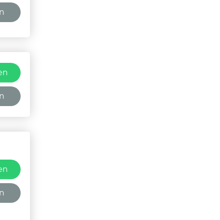
n
en
n
en
n