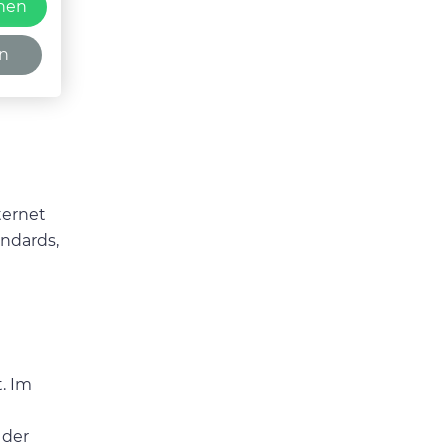
hen
n
ternet
andards,
t. Im
, der