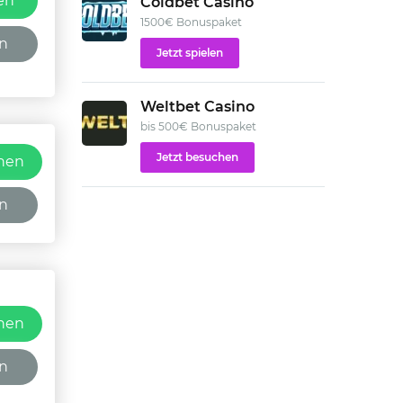
en
Coldbet Casino
1500€ Bonuspaket
n
Jetzt spielen
Weltbet Casino
bis 500€ Bonuspaket
Jetzt besuchen
hen
n
hen
n