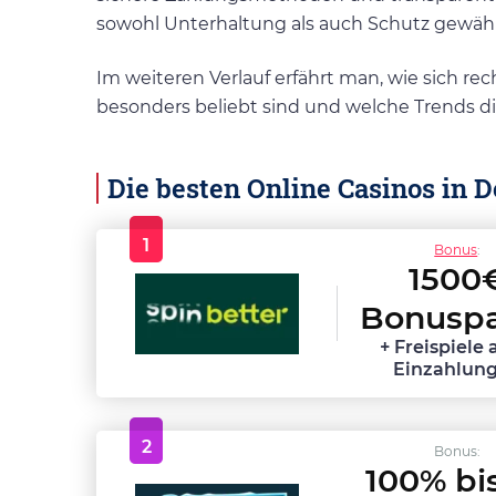
sowohl Unterhaltung als auch Schutz gewährl
Im weiteren Verlauf erfährt man, wie sich 
besonders beliebt sind und welche Trends di
Die besten Online Casinos in 
1
Bonus
:
1500
Bonusp
+ Freispiele 
Einzahlun
2
Bonus:
100% bi