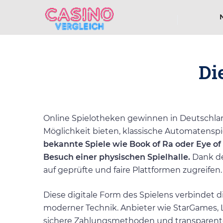
Di
Online Spielotheken gewinnen in Deutschl
Möglichkeit bieten, klassische Automatenspie
bekannte Spiele wie Book of Ra oder Eye of 
Besuch einer physischen Spielhalle.
Dank de
auf geprüfte und faire Plattformen zugreifen.
Diese digitale Form des Spielens verbindet d
moderner Technik. Anbieter wie StarGames, L
sichere Zahlungsmethoden und transparente 