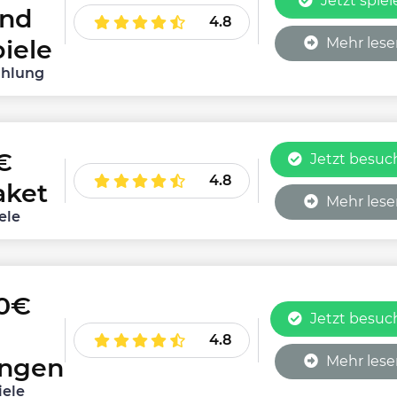
Jetzt spiel
und
4.8
piele
Mehr lese
zahlung
€
Jetzt besuc
4.8
aket
Mehr lese
ele
00€
Jetzt besuc
3
4.8
ungen
Mehr lese
iele