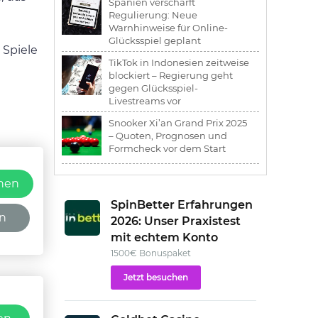
Spanien verschärft
Regulierung: Neue
Warnhinweise für Online-
Glücksspiel geplant
 Spiele
TikTok in Indonesien zeitweise
blockiert – Regierung geht
gegen Glücksspiel-
Livestreams vor
Snooker Xi’an Grand Prix 2025
– Quoten, Prognosen und
Formcheck vor dem Start
hen
SpinBetter Erfahrungen
n
2026: Unser Praxistest
mit echtem Konto
1500€ Bonuspaket
Jetzt besuchen