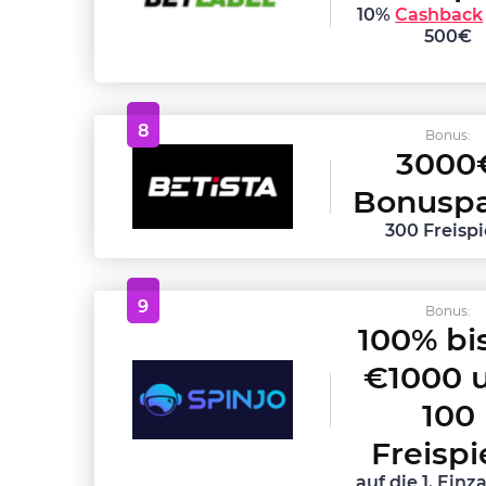
10%
Cashback
500€
8
Bonus:
3000
Bonusp
300 Freispi
9
Bonus:
100% bi
€1000 
100
Freispi
auf die 1. Ein