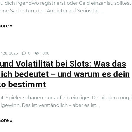
u dich irgendwo registrierst oder Geld einzahlst, solltes
ine Sache tun: den Anbieter auf Seriosität ...
ore »
r 28, 2026
0
1808
und Volatilität bei Slots: Was das
lich bedeutet – und warum es dein
ko bestimmt
lot-Spieler schauen nur auf ein einziges Detail: den mög
ewinn. Das ist verständlich – aber es ist ...
ore »