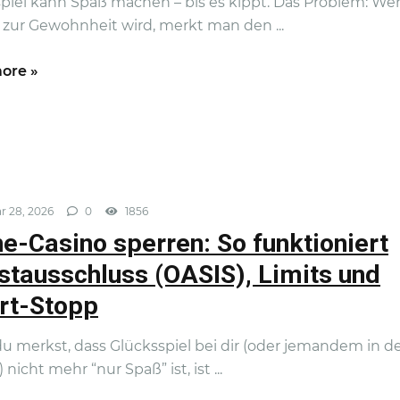
piel kann Spaß machen – bis es kippt. Das Problem: W
 zur Gewohnheit wird, merkt man den ...
ore »
r 28, 2026
0
1856
ne-Casino sperren: So funktioniert
stausschluss (OASIS), Limits und
rt-Stopp
 merkst, dass Glücksspiel bei dir (oder jemandem in 
nicht mehr “nur Spaß” ist, ist ...