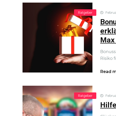
Ratgeber
Februa
Bonu
erkl
Max 
Bonusse
Risiko f
Read m
Ratgeber
Februa
Hilf