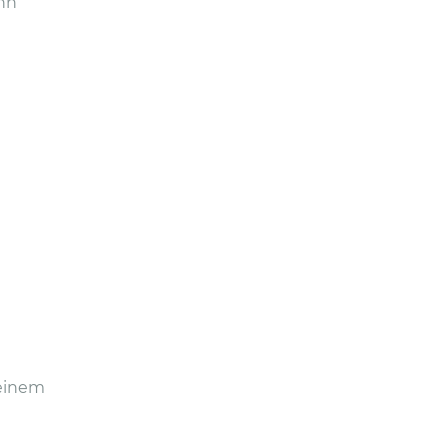
enn
deinem