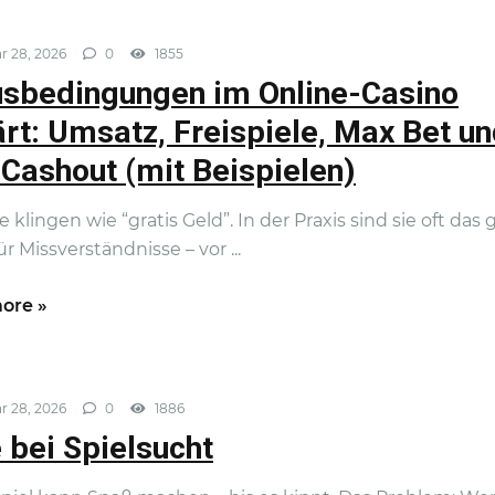
r 28, 2026
0
1855
sbedingungen im Online-Casino
ärt: Umsatz, Freispiele, Max Bet u
Cashout (mit Beispielen)
 klingen wie “gratis Geld”. In der Praxis sind sie oft das 
ür Missverständnisse – vor ...
ore »
r 28, 2026
0
1886
e bei Spielsucht