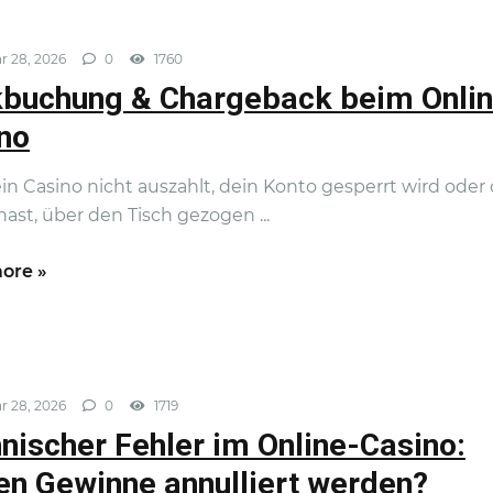
r 28, 2026
0
1760
buchung & Chargeback beim Onlin
no
n Casino nicht auszahlt, dein Konto gesperrt wird oder
hast, über den Tisch gezogen ...
ore »
r 28, 2026
0
1719
nischer Fehler im Online-Casino:
en Gewinne annulliert werden?