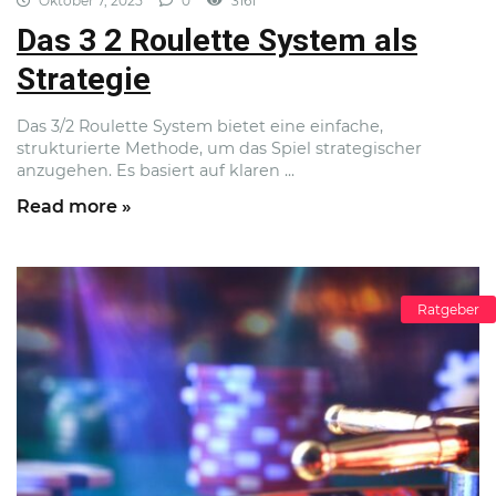
Oktober 7, 2025
0
3161
Das 3 2 Roulette System als
Strategie
Das 3/2 Roulette System bietet eine einfache,
strukturierte Methode, um das Spiel strategischer
anzugehen. Es basiert auf klaren ...
Read more »
Ratgeber