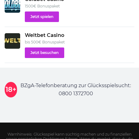
1500€ Bonuspaket
Jetzt spielen
Weltbet Casino
bis 500€ Bonuspaket
Jetzt besuchen
BZgA-Telefonberatung zur Glücksspielsucht:
18+
0800 1372700
Warnhinweis: Glücksspiel kann süchtig machen und zu finanziellen
sowie persönlichen Problemen führen. Wenn du merkst, dass du die