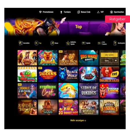
Ratgeber