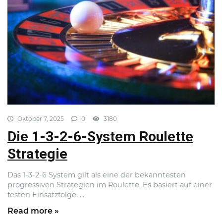
Oktober 7, 2025
0
3180
Die 1-3-2-6-System Roulette
Strategie
Das 1-3-2-6 System gilt als eine der bekanntesten
progressiven Strategien im Roulette. Es basiert auf einer
festen Einsatzfolge, ...
Read more »