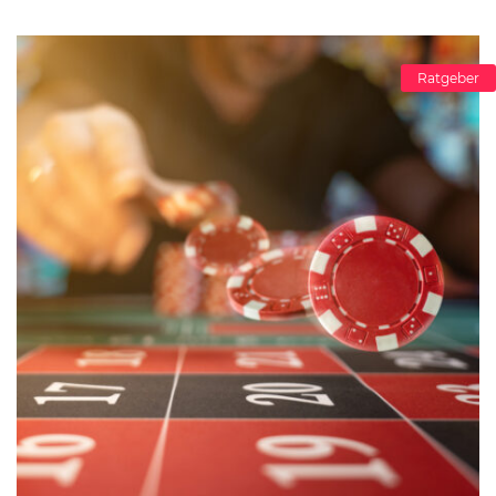
Ratgeber