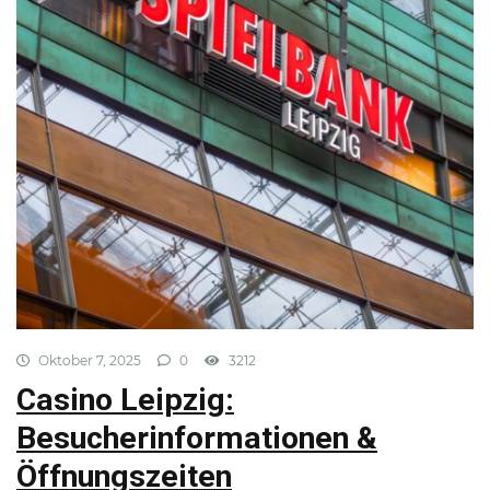
Oktober 7, 2025
0
3212
Casino Leipzig:
Besucherinformationen &
Öffnungszeiten