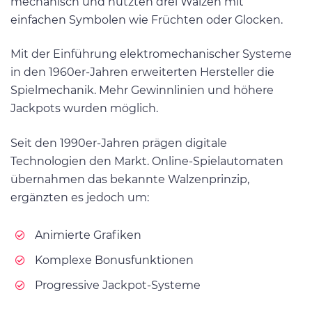
mechanisch und nutzten drei Walzen mit
einfachen Symbolen wie Früchten oder Glocken.
Mit der Einführung elektromechanischer Systeme
in den 1960er-Jahren erweiterten Hersteller die
Spielmechanik. Mehr Gewinnlinien und höhere
Jackpots wurden möglich.
Seit den 1990er-Jahren prägen digitale
Technologien den Markt. Online-Spielautomaten
übernahmen das bekannte Walzenprinzip,
ergänzten es jedoch um:
Animierte Grafiken
Komplexe Bonusfunktionen
Progressive Jackpot-Systeme