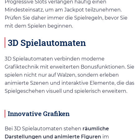
Progressive Slots verlangen häufig einen
Mindesteinsatz, um am Jackpot teilzunehmen.
Prüfen Sie daher immer die Spielregeln, bevor Sie
mit dem Spielen beginnen.
3D Spielautomaten
3D Spielautomaten verbinden moderne
Grafiktechnik mit erweiterten Bonusfunktionen. Sie
spielen nicht nur auf Walzen, sondern erleben
animierte Szenen und interaktive Elemente, die das
Spielgeschehen visuell und spielerisch erweitern.
Innovative Grafiken
Bei 3D Spielautomaten stehen
räumliche
Darstellungen und animierte Figuren
im