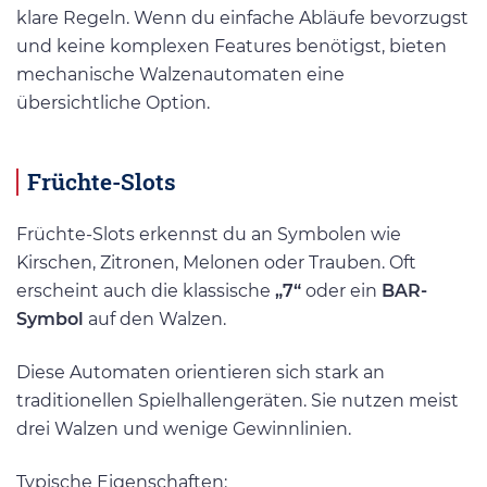
klare Regeln. Wenn du einfache Abläufe bevorzugst
und keine komplexen Features benötigst, bieten
mechanische Walzenautomaten eine
übersichtliche Option.
Früchte-Slots
Früchte-Slots erkennst du an Symbolen wie
Kirschen, Zitronen, Melonen oder Trauben. Oft
erscheint auch die klassische
„7“
oder ein
BAR-
Symbol
auf den Walzen.
Diese Automaten orientieren sich stark an
traditionellen Spielhallengeräten. Sie nutzen meist
drei Walzen und wenige Gewinnlinien.
Typische Eigenschaften: