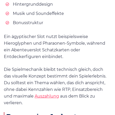
Hintergrunddesign
Musik und Soundeffekte
Bonusstruktur
Ein ägyptischer Slot nutzt beispielsweise
Hieroglyphen und Pharaonen-Symbole, während
ein Abenteuerslot Schatzkarten oder
Entdeckerfiguren einbindet.
Die Spielmechanik bleibt technisch gleich, doch
das visuelle Konzept bestimmt dein Spielerlebnis.
Du solltest ein Thema wählen, das dich anspricht,
ohne dabei Kennzahlen wie RTP, Einsatzbereich
und maximale
Auszahlung
aus dem Blick zu
verlieren.