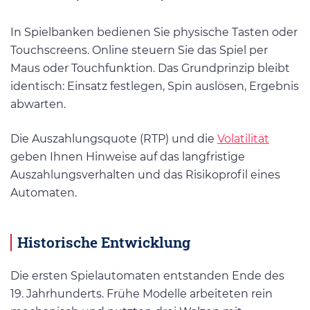
In Spielbanken bedienen Sie physische Tasten oder
Touchscreens. Online steuern Sie das Spiel per
Maus oder Touchfunktion. Das Grundprinzip bleibt
identisch: Einsatz festlegen, Spin auslösen, Ergebnis
abwarten.
Die Auszahlungsquote (RTP) und die
Volatilität
geben Ihnen Hinweise auf das langfristige
Auszahlungsverhalten und das Risikoprofil eines
Automaten.
Historische Entwicklung
Die ersten Spielautomaten entstanden Ende des
19. Jahrhunderts. Frühe Modelle arbeiteten rein