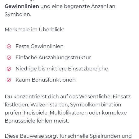
Gewinnlinien
und eine begrenzte Anzahl an
Symbolen.
Merkmale im Überblick:
Feste Gewinnlinien
Einfache Auszahlungsstruktur
Niedrige bis mittlere Einsatzbereiche
Kaum Bonusfunktionen
Du konzentrierst dich auf das Wesentliche: Einsatz
festlegen, Walzen starten, Symbolkombination
prüfen. Freispiele, Multiplikatoren oder komplexe
Bonusspiele fehlen meist.
Diese Bauweise sorgt für schnelle Spielrunden und