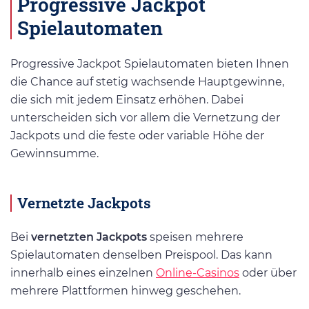
Progressive Jackpot
Spielautomaten
Progressive Jackpot Spielautomaten bieten Ihnen
die Chance auf stetig wachsende Hauptgewinne,
die sich mit jedem Einsatz erhöhen. Dabei
unterscheiden sich vor allem die Vernetzung der
Jackpots und die feste oder variable Höhe der
Gewinnsumme.
Vernetzte Jackpots
Bei
vernetzten Jackpots
speisen mehrere
Spielautomaten denselben Preispool. Das kann
innerhalb eines einzelnen
Online-Casinos
oder über
mehrere Plattformen hinweg geschehen.