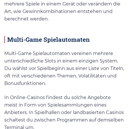
mehrere Spiele in einem Gerät oder verändern die
Art, wie Gewinnkombinationen entstehen und
berechnet werden.
Multi-Game Spielautomaten
Multi-Game Spielautomaten vereinen mehrere
unterschiedliche Slots in einem einzigen System.
Du wählst vor Spielbeginn aus einer Liste von Titeln,
oft mit verschiedenen Themen, Volatilitäten und
Bonusfunktionen.
In Online-Casinos findest du solche Angebote
meist in Form von Spielesammlungen eines
Anbieters. In Spielhallen oder landbasierten Casinos
schaltest du zwischen Programmen auf demselben
Terminal um.