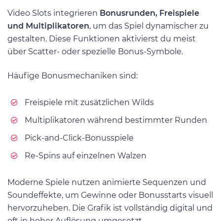
Video Slots integrieren
Bonusrunden, Freispiele
und Multiplikatoren
, um das Spiel dynamischer zu
gestalten. Diese Funktionen aktivierst du meist
über Scatter- oder spezielle Bonus-Symbole.
Häufige Bonusmechaniken sind:
Freispiele mit zusätzlichen Wilds
Multiplikatoren während bestimmter Runden
Pick-and-Click-Bonusspiele
Re-Spins auf einzelnen Walzen
Moderne Spiele nutzen animierte Sequenzen und
Soundeffekte, um Gewinne oder Bonusstarts visuell
hervorzuheben. Die Grafik ist vollständig digital und
oft in hoher Auflösung umgesetzt.