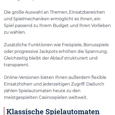
Die große Auswahl an Themen, Einsatzbereichen
und Spielmechaniken ermöglicht es Ihnen, ein
Spiel passend zu Ihrem Budget und Ihren Vorlieben
zu wählen.
Zusätzliche Funktionen wie Freispiele, Bonusspiele
oder progressive Jackpots erhöhen die Spannung.
Gleichzeitig bleibt der Ablauf strukturiert und
transparent.
Online-Versionen bieten Ihnen außerdem flexible
Einsatzhöhen und jederzeitigen Zugriff. Dadurch
zählen Spielautomaten heute zu den
meistgespielten Casinospielen weltweit.
Klassische Spielautomaten