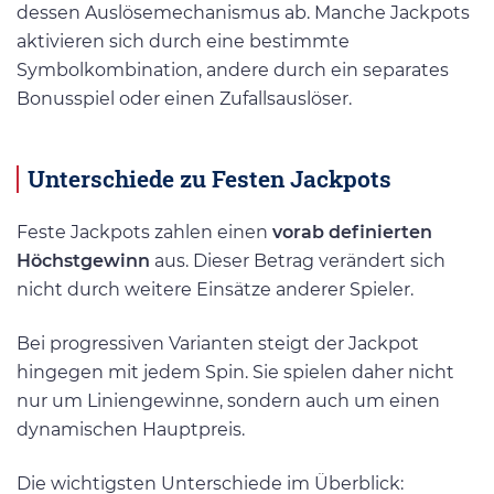
dessen Auslösemechanismus ab. Manche Jackpots
aktivieren sich durch eine bestimmte
Symbolkombination, andere durch ein separates
Bonusspiel oder einen Zufallsauslöser.
Unterschiede zu Festen Jackpots
Feste Jackpots zahlen einen
vorab definierten
Höchstgewinn
aus. Dieser Betrag verändert sich
nicht durch weitere Einsätze anderer Spieler.
Bei progressiven Varianten steigt der Jackpot
hingegen mit jedem Spin. Sie spielen daher nicht
nur um Liniengewinne, sondern auch um einen
dynamischen Hauptpreis.
Die wichtigsten Unterschiede im Überblick: