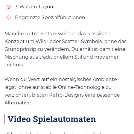
3-Walzen-Layout
Begrenzte Spezialfunktionen
Manche Retro-Slots erweitern das klassische
Konzept um Wild- oder Scatter-Symbole, ohne das
Grundprinzip zu verändern. Du erhältst damit eine
Mischung aus traditionellem Stil und moderner
Technik.
Wenn du Wert auf ein nostalgisches Ambiente
legst, ohne auf stabile Online-Technologie zu
verzichten, bieten Retro-Designs eine passende
Alternative.
Video Spielautomaten