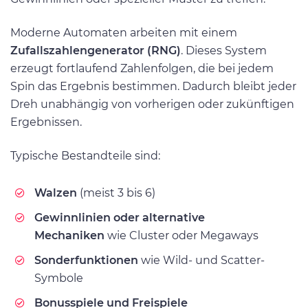
Moderne Automaten arbeiten mit einem
Zufallszahlengenerator (RNG)
. Dieses System
erzeugt fortlaufend Zahlenfolgen, die bei jedem
Spin das Ergebnis bestimmen. Dadurch bleibt jeder
Dreh unabhängig von vorherigen oder zukünftigen
Ergebnissen.
Typische Bestandteile sind:
Walzen
(meist 3 bis 6)
Gewinnlinien oder alternative
Mechaniken
wie Cluster oder Megaways
Sonderfunktionen
wie Wild- und Scatter-
Symbole
Bonusspiele und Freispiele