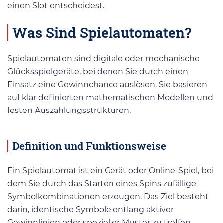
einen Slot entscheidest.
Was Sind Spielautomaten?
Spielautomaten sind digitale oder mechanische
Glücksspielgeräte, bei denen Sie durch einen
Einsatz eine Gewinnchance auslösen. Sie basieren
auf klar definierten mathematischen Modellen und
festen Auszahlungsstrukturen.
Definition und Funktionsweise
Ein Spielautomat ist ein Gerät oder Online-Spiel, bei
dem Sie durch das Starten eines Spins zufällige
Symbolkombinationen erzeugen. Das Ziel besteht
darin, identische Symbole entlang aktiver
Gewinnlinien oder spezieller Muster zu treffen.