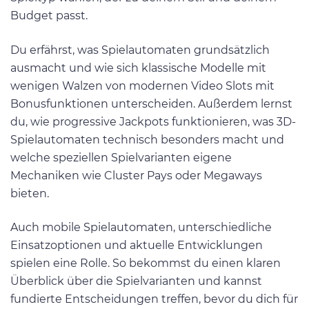
Budget passt.
Du erfährst, was Spielautomaten grundsätzlich
ausmacht und wie sich klassische Modelle mit
wenigen Walzen von modernen Video Slots mit
Bonusfunktionen unterscheiden. Außerdem lernst
du, wie progressive Jackpots funktionieren, was 3D-
Spielautomaten technisch besonders macht und
welche speziellen Spielvarianten eigene
Mechaniken wie Cluster Pays oder Megaways
bieten.
Auch mobile Spielautomaten, unterschiedliche
Einsatzoptionen und aktuelle Entwicklungen
spielen eine Rolle. So bekommst du einen klaren
Überblick über die Spielvarianten und kannst
fundierte Entscheidungen treffen, bevor du dich für