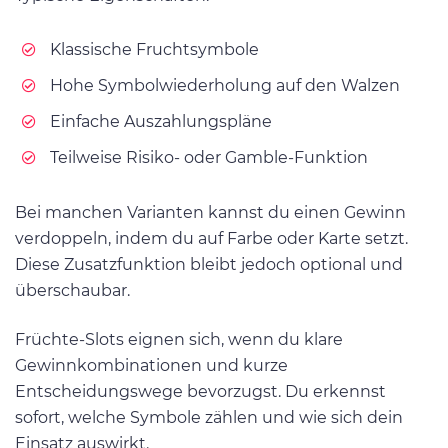
Klassische Fruchtsymbole
Hohe Symbolwiederholung auf den Walzen
Einfache Auszahlungspläne
Teilweise Risiko- oder Gamble-Funktion
Bei manchen Varianten kannst du einen Gewinn
verdoppeln, indem du auf Farbe oder Karte setzt.
Diese Zusatzfunktion bleibt jedoch optional und
überschaubar.
Früchte-Slots eignen sich, wenn du klare
Gewinnkombinationen und kurze
Entscheidungswege bevorzugst. Du erkennst
sofort, welche Symbole zählen und wie sich dein
Einsatz auswirkt.