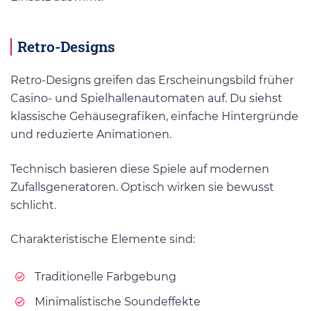
Retro-Designs
Retro-Designs greifen das Erscheinungsbild früher
Casino- und Spielhallenautomaten auf. Du siehst
klassische Gehäusegrafiken, einfache Hintergründe
und reduzierte Animationen.
Technisch basieren diese Spiele auf modernen
Zufallsgeneratoren. Optisch wirken sie bewusst
schlicht.
Charakteristische Elemente sind:
Traditionelle Farbgebung
Minimalistische Soundeffekte