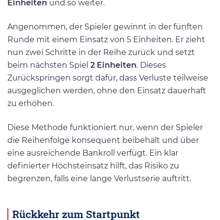
Einheiten
und so weiter.
Angenommen, der Spieler gewinnt in der fünften
Runde mit einem Einsatz von 5 Einheiten. Er zieht
nun zwei Schritte in der Reihe zurück und setzt
beim nächsten Spiel
2 Einheiten
. Dieses
Zurückspringen sorgt dafür, dass Verluste teilweise
ausgeglichen werden, ohne den Einsatz dauerhaft
zu erhöhen.
Diese Methode funktioniert nur, wenn der Spieler
die Reihenfolge konsequent beibehält und über
eine ausreichende Bankroll verfügt. Ein klar
definierter Höchsteinsatz hilft, das Risiko zu
begrenzen, falls eine lange Verlustserie auftritt.
Rückkehr zum Startpunkt