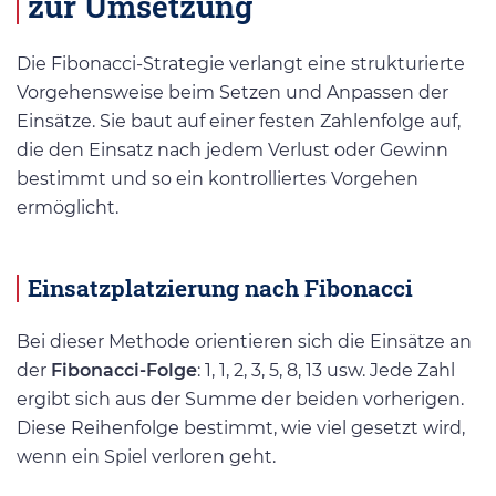
zur Umsetzung
Die Fibonacci-Strategie verlangt eine strukturierte
Vorgehensweise beim Setzen und Anpassen der
Einsätze. Sie baut auf einer festen Zahlenfolge auf,
die den Einsatz nach jedem Verlust oder Gewinn
bestimmt und so ein kontrolliertes Vorgehen
ermöglicht.
Einsatzplatzierung nach Fibonacci
Bei dieser Methode orientieren sich die Einsätze an
der
Fibonacci-Folge
: 1, 1, 2, 3, 5, 8, 13 usw. Jede Zahl
ergibt sich aus der Summe der beiden vorherigen.
Diese Reihenfolge bestimmt, wie viel gesetzt wird,
wenn ein Spiel verloren geht.