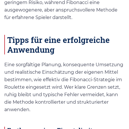
geringem Risiko, während Fibonacci eine
ausgewogenere, aber anspruchsvollere Methode
für erfahrene Spieler darstellt.
Tipps für eine erfolgreiche
Anwendung
Eine sorgfältige Planung, konsequente Umsetzung
und realistische Einschätzung der eigenen Mittel
bestimmen, wie effektiv die Fibonacci-Strategie im
Roulette eingesetzt wird. Wer klare Grenzen setzt,
ruhig bleibt und typische Fehler vermeidet, kann
die Methode kontrollierter und strukturierter
anwenden.