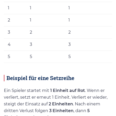
1
1
1
2
1
1
3
2
2
4
3
3
5
5
5
Beispiel für eine Setzreihe
Ein Spieler startet mit
1 Einheit auf Rot
. Wenn er
verliert, setzt er erneut 1 Einheit. Verliert er wieder,
steigt der Einsatz auf
2 Einheiten
. Nach einem
dritten Verlust folgen
3 Einheiten
, dann
5