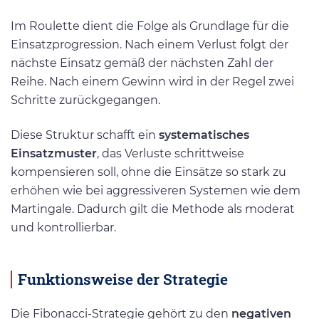
Im Roulette dient die Folge als Grundlage für die
Einsatzprogression. Nach einem Verlust folgt der
nächste Einsatz gemäß der nächsten Zahl der
Reihe. Nach einem Gewinn wird in der Regel zwei
Schritte zurückgegangen.
Diese Struktur schafft ein
systematisches
Einsatzmuster
, das Verluste schrittweise
kompensieren soll, ohne die Einsätze so stark zu
erhöhen wie bei aggressiveren Systemen wie dem
Martingale. Dadurch gilt die Methode als moderat
und kontrollierbar.
Funktionsweise der Strategie
Die Fibonacci-Strategie gehört zu den
negativen