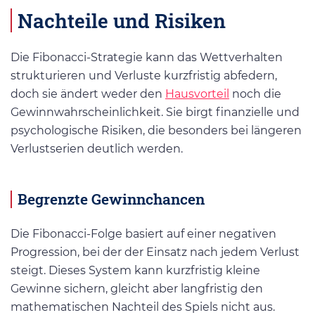
Nachteile und Risiken
Die Fibonacci-Strategie kann das Wettverhalten
strukturieren und Verluste kurzfristig abfedern,
doch sie ändert weder den
Hausvorteil
noch die
Gewinnwahrscheinlichkeit. Sie birgt finanzielle und
psychologische Risiken, die besonders bei längeren
Verlustserien deutlich werden.
Begrenzte Gewinnchancen
Die Fibonacci-Folge basiert auf einer negativen
Progression, bei der der Einsatz nach jedem Verlust
steigt. Dieses System kann kurzfristig kleine
Gewinne sichern, gleicht aber langfristig den
mathematischen Nachteil des Spiels nicht aus.