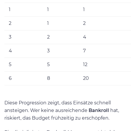
1
1
1
2
1
2
3
2
4
4
3
7
5
5
12
6
8
20
Diese Progression zeigt, dass Einsätze schnell
ansteigen. Wer keine ausreichende
Bankroll
hat,
riskiert, das Budget frühzeitig zu erschöpfen.