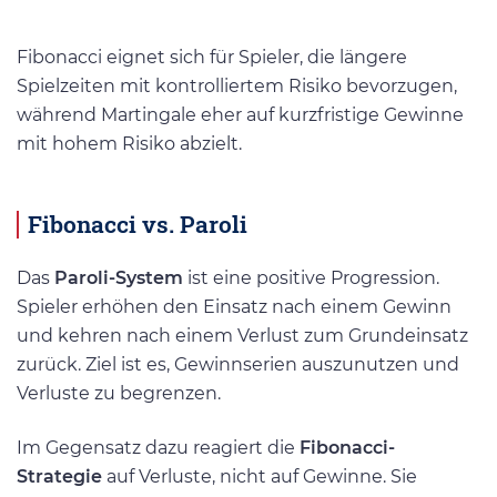
Fibonacci eignet sich für Spieler, die längere
Spielzeiten mit kontrolliertem Risiko bevorzugen,
während Martingale eher auf kurzfristige Gewinne
mit hohem Risiko abzielt.
Fibonacci vs. Paroli
Das
Paroli-System
ist eine positive Progression.
Spieler erhöhen den Einsatz nach einem Gewinn
und kehren nach einem Verlust zum Grundeinsatz
zurück. Ziel ist es, Gewinnserien auszunutzen und
Verluste zu begrenzen.
Im Gegensatz dazu reagiert die
Fibonacci-
Strategie
auf Verluste, nicht auf Gewinne. Sie