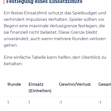
Festlegung eines Einsatzlimits
Ein festes Einsatzlimit schützt das Spielbudget und
verhindert impulsives Verhalten. Spieler sollten vor
Beginn eine maximale Verlustgrenze festlegen, die
sie finanziell nicht belastet. Diese Grenze bleibt
unverändert, auch wenn mehrere Runden verloren
gehen.
Eine einfache Tabelle kann helfen, den Überblick zu
behalten:
Runde
Einsatz
Gewinn/Verlust
Gesam
(Einheiten)
1
1
-1
-1