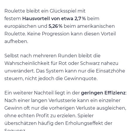
Roulette bleibt ein Glücksspiel mit
festem
Hausvorteil von etwa 2,7 %
beim
europäischen und
5,26 %
beim amerikanischen
Roulette. Keine Progression kann diesen Vorteil
aufheben.
Selbst nach mehreren Runden bleibt die
Wahrscheinlichkeit für Rot oder Schwarz nahezu
unverändert. Das System kann nur die Einsatzhöhe
steuern, nicht jedoch die Gewinnquote.
Ein weiterer Nachteil liegt in der
geringen Effizienz
:
Nach einer langen Verlustserie kann ein einzelner
Gewinn oft nur die vorherigen Verluste ausgleichen,
ohne echten Profit zu erzielen. Spieler
überschätzen häufig den Erholungseffekt der
Sequenz.