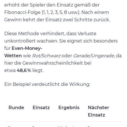
erhöht der Spieler den Einsatz gemäß der
Fibonacci-Folge (1, 1, 2, 3, 5, 8 usw.). Nach einem
Gewinn kehrt der Einsatz zwei Schritte zurück.
Diese Methode verhindert, dass Verluste
unkontrolliert wachsen. Sie eignet sich besonders
für
Even-Money-
Wetten
wie
Rot/Schwarz
oder
Gerade/Ungerade
, da
hier die Gewinnwahrscheinlichkeit bei
etwa
48,6 %
liegt.
Ein Beispiel verdeutlicht die Wirkung:
Runde
Einsatz
Ergebnis
Nächster
Einsatz