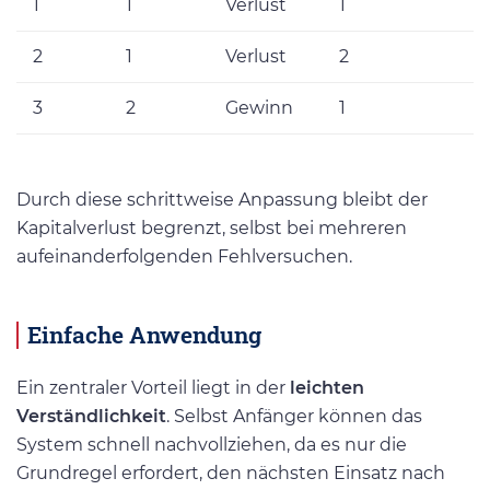
1
1
Verlust
1
2
1
Verlust
2
3
2
Gewinn
1
Durch diese schrittweise Anpassung bleibt der
Kapitalverlust begrenzt, selbst bei mehreren
aufeinanderfolgenden Fehlversuchen.
Einfache Anwendung
Ein zentraler Vorteil liegt in der
leichten
Verständlichkeit
. Selbst Anfänger können das
System schnell nachvollziehen, da es nur die
Grundregel erfordert, den nächsten Einsatz nach