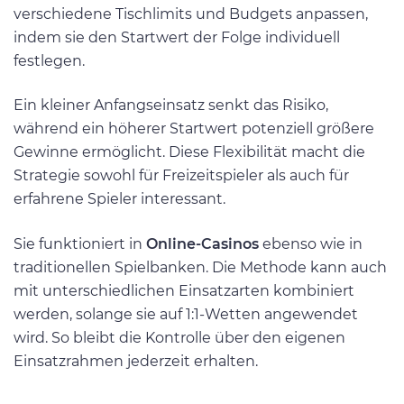
verschiedene Tischlimits und Budgets anpassen,
indem sie den Startwert der Folge individuell
festlegen.
Ein kleiner Anfangseinsatz senkt das Risiko,
während ein höherer Startwert potenziell größere
Gewinne ermöglicht. Diese Flexibilität macht die
Strategie sowohl für Freizeitspieler als auch für
erfahrene Spieler interessant.
Sie funktioniert in
Online-Casinos
ebenso wie in
traditionellen Spielbanken. Die Methode kann auch
mit unterschiedlichen Einsatzarten kombiniert
werden, solange sie auf 1:1-Wetten angewendet
wird. So bleibt die Kontrolle über den eigenen
Einsatzrahmen jederzeit erhalten.