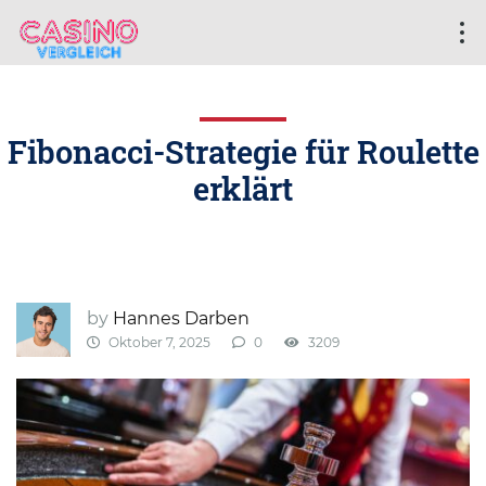
Fibonacci-Strategie für Roulette
erklärt
by
Hannes Darben
Oktober 7, 2025
0
3209