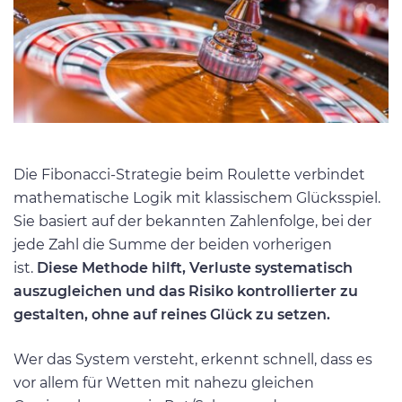
Die Fibonacci-Strategie beim Roulette verbindet
mathematische Logik mit klassischem Glücksspiel.
Sie basiert auf der bekannten Zahlenfolge, bei der
jede Zahl die Summe der beiden vorherigen
ist.
Diese Methode hilft, Verluste systematisch
auszugleichen und das Risiko kontrollierter zu
gestalten, ohne auf reines Glück zu setzen.
Wer das System versteht, erkennt schnell, dass es
vor allem für Wetten mit nahezu gleichen