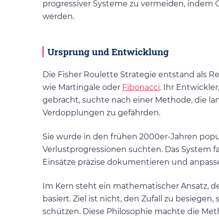
progressiver Systeme zu vermeiden, indem G
werden.
Ursprung und Entwicklung
Die Fisher Roulette Strategie entstand als R
wie Martingale oder
Fibonacci
. Ihr Entwickl
gebracht, suchte nach einer Methode, die lang
Verdopplungen zu gefährden.
Sie wurde in den frühen 2000er-Jahren populä
Verlustprogressionen suchten. Das System fa
Einsätze präzise dokumentieren und anpass
Im Kern steht ein mathematischer Ansatz, de
basiert. Ziel ist nicht, den Zufall zu besiegen
schützen. Diese Philosophie machte die Meth