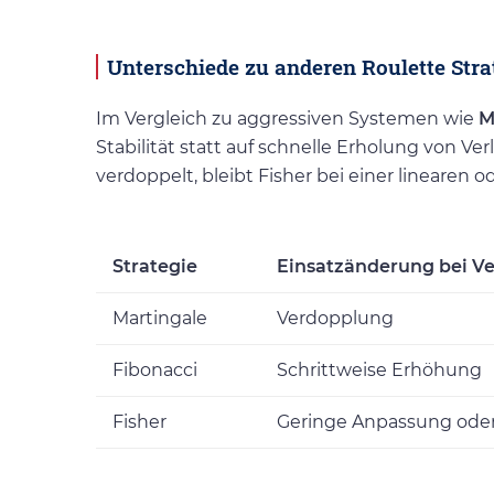
Unterschiede zu anderen Roulette Stra
Im Vergleich zu aggressiven Systemen wie
M
Stabilität statt auf schnelle Erholung von V
verdoppelt, bleibt Fisher bei einer linearen
Strategie
Einsatzänderung bei Ve
Martingale
Verdopplung
Fibonacci
Schrittweise Erhöhung
Fisher
Geringe Anpassung oder