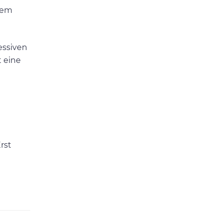
inem
essiven
t eine
rst