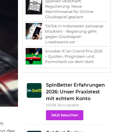
Spanien verschärft
Regulierung: Neue
Warnhinweise für Online-
Glücksspiel geplant
TikTok in Indonesien zeitweise
blockiert – Regierung geht
gegen Glücksspiel-
Livestreams vor
Snooker Xi’an Grand Prix 2025
– Quoten, Prognosen und
Formcheck vor dem Start
SpinBetter Erfahrungen
2026: Unser Praxistest
mit echtem Konto
1500€ Bonuspaket
Jetzt besuchen
im
ung des