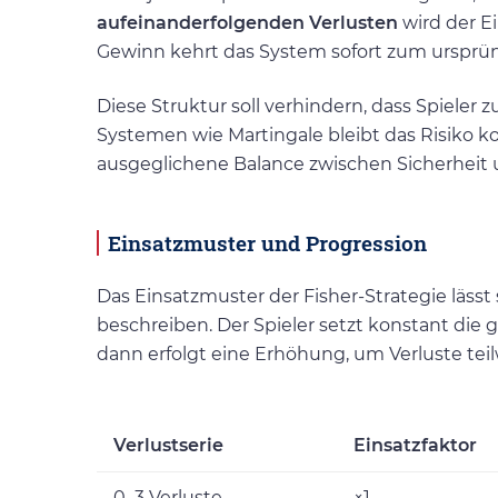
aufeinanderfolgenden Verlusten
wird der E
Gewinn kehrt das System sofort zum ursprün
Diese Struktur soll verhindern, dass Spieler 
Systemen wie Martingale bleibt das Risiko kont
ausgeglichene Balance zwischen Sicherheit
Einsatzmuster und Progression
Das Einsatzmuster der Fisher-Strategie lässt 
beschreiben. Der Spieler setzt konstant die gl
dann erfolgt eine Erhöhung, um Verluste tei
Verlustserie
Einsatzfaktor
0–3 Verluste
×1