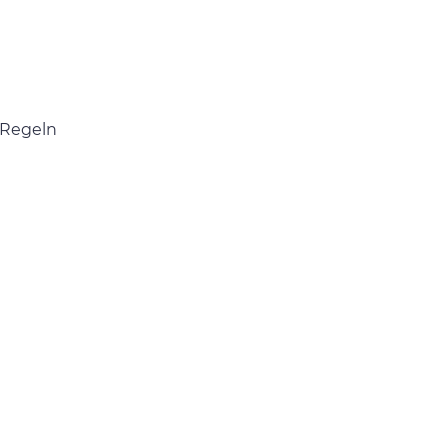
 Regeln
e