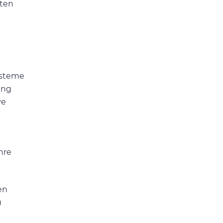
lten
ysteme
ung
ve
hre
en
u