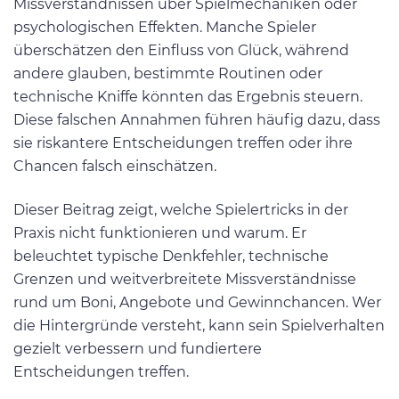
Missverständnissen über Spielmechaniken oder
psychologischen Effekten. Manche Spieler
überschätzen den Einfluss von Glück, während
andere glauben, bestimmte Routinen oder
technische Kniffe könnten das Ergebnis steuern.
Diese falschen Annahmen führen häufig dazu, dass
sie riskantere Entscheidungen treffen oder ihre
Chancen falsch einschätzen.
Dieser Beitrag zeigt, welche Spielertricks in der
Praxis nicht funktionieren und warum. Er
beleuchtet typische Denkfehler, technische
Grenzen und weitverbreitete Missverständnisse
rund um Boni, Angebote und Gewinnchancen. Wer
die Hintergründe versteht, kann sein Spielverhalten
gezielt verbessern und fundiertere
Entscheidungen treffen.