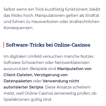
Selbst wenn ein Trick kurzfristig funktioniert, bleibt
das Risiko hoch. Manipulationen gelten als Straftat
und führen zu Hausverboten oder strafrechtlichen
Konsequenzen.
Software-Tricks bei Online-Casinos
Im digitalen Umfeld versuchen manche Nutzer,
Software-Schwächen oder Netzwerklatenzen
auszunutzen. Beispiele sind
Manipulation von
Client-Dateien
,
Verzögerung von
Datenpaketen
oder
Verwendung nicht
autorisierter Skripte
. Diese Ansätze scheitern
meist, weil Online-Casinos serverseitig prüfen, ob
Spielaktionen gültig sind.