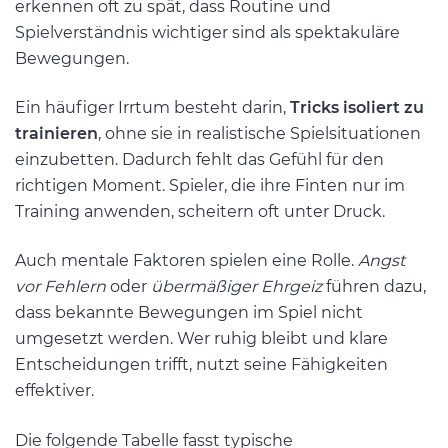
erkennen oft zu spät, dass Routine und
Spielverständnis wichtiger sind als spektakuläre
Bewegungen.
Ein häufiger Irrtum besteht darin,
Tricks isoliert zu
trainieren
, ohne sie in realistische Spielsituationen
einzubetten. Dadurch fehlt das Gefühl für den
richtigen Moment. Spieler, die ihre Finten nur im
Training anwenden, scheitern oft unter Druck.
Auch mentale Faktoren spielen eine Rolle.
Angst
vor Fehlern
oder
übermäßiger Ehrgeiz
führen dazu,
dass bekannte Bewegungen im Spiel nicht
umgesetzt werden. Wer ruhig bleibt und klare
Entscheidungen trifft, nutzt seine Fähigkeiten
effektiver.
Die folgende Tabelle fasst typische