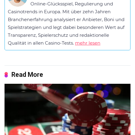
Online-Glücksspiel, Regulierung und
Casinotrends in Europa. Mit über zehn Jahren
Branchenerfahrung analysiert er Anbieter, Boni und
Spielstrategien und legt dabei besonderen Wert auf
Transparenz, Spielerschutz und redaktionelle
Qualität in allen Casino-Tests.
mehr lesen
Read More