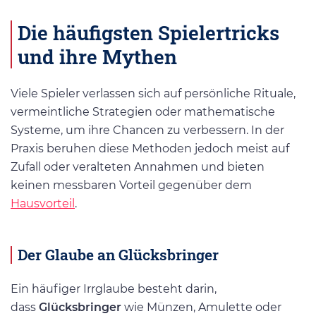
Die häufigsten Spielertricks
und ihre Mythen
Viele Spieler verlassen sich auf persönliche Rituale,
vermeintliche Strategien oder mathematische
Systeme, um ihre Chancen zu verbessern. In der
Praxis beruhen diese Methoden jedoch meist auf
Zufall oder veralteten Annahmen und bieten
keinen messbaren Vorteil gegenüber dem
Hausvorteil
.
Der Glaube an Glücksbringer
Ein häufiger Irrglaube besteht darin,
dass
Glücksbringer
wie Münzen, Amulette oder