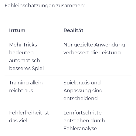
Fehleinschätzungen zusammen:
Irrtum
Realität
Mehr Tricks
Nur gezielte Anwendung
bedeuten
verbessert die Leistung
automatisch
besseres Spiel
Training allein
Spielpraxis und
reicht aus
Anpassung sind
entscheidend
Fehlerfreiheit ist
Lernfortschritte
das Ziel
entstehen durch
Fehleranalyse