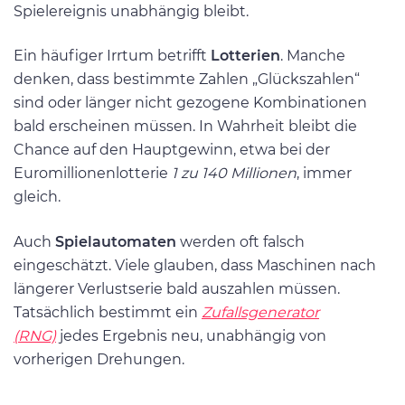
Spielereignis unabhängig bleibt.
Ein häufiger Irrtum betrifft
Lotterien
. Manche
denken, dass bestimmte Zahlen „Glückszahlen“
sind oder länger nicht gezogene Kombinationen
bald erscheinen müssen. In Wahrheit bleibt die
Chance auf den Hauptgewinn, etwa bei der
Euromillionenlotterie
1 zu 140 Millionen
, immer
gleich.
Auch
Spielautomaten
werden oft falsch
eingeschätzt. Viele glauben, dass Maschinen nach
längerer Verlustserie bald auszahlen müssen.
Tatsächlich bestimmt ein
Zufallsgenerator
(RNG)
jedes Ergebnis neu, unabhängig von
vorherigen Drehungen.