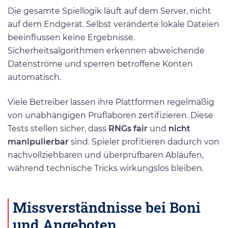
Die gesamte Spiellogik läuft auf dem Server, nicht
auf dem Endgerät. Selbst veränderte lokale Dateien
beeinflussen keine Ergebnisse.
Sicherheitsalgorithmen erkennen abweichende
Datenströme und sperren betroffene Konten
automatisch.
Viele Betreiber lassen ihre Plattformen regelmäßig
von unabhängigen Prüflaboren zertifizieren. Diese
Tests stellen sicher, dass
RNGs fair
und
nicht
manipulierbar
sind. Spieler profitieren dadurch von
nachvollziehbaren und überprüfbaren Abläufen,
während technische Tricks wirkungslos bleiben.
Missverständnisse bei Boni
und Angeboten