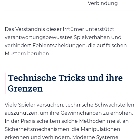
Verbindung
Das Verständnis dieser Irrtümer unterstützt
verantwortungsbewusstes Spielverhalten und
verhindert Fehlentscheidungen, die auf falschen
Mustern beruhen.
Technische Tricks und ihre
Grenzen
Viele Spieler versuchen, technische Schwachstellen
auszunutzen, um ihre Gewinnchancen zu erhöhen.
In der Praxis scheitern solche Methoden meist an
Sicherheitsmechanismen, die Manipulationen
erkennen und verhindern. Moderne Systeme