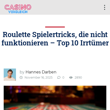
Roulette Spielertricks, die nicht
funktionieren – Top 10 Irrtümer
by
Hannes Darben
November 16, 2025
0
2890