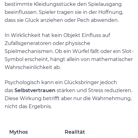
bestimmte Kleidungsstücke den Spielausgang
beeinflussen. Spieler tragen sie in der Hoffnung,
dass sie Glück anziehen oder Pech abwenden.
In Wirklichkeit hat kein Objekt Einfluss auf
Zufallsgeneratoren oder physische
Spielmechanismen. Ob ein Würfel fällt oder ein Slot-
Symbol erscheint, hängt allein von mathematischer
Wahrscheinlichkeit ab.
Psychologisch kann ein Glücksbringer jedoch
das
Selbstvertrauen
stärken und Stress reduzieren.
Diese Wirkung betrifft aber nur die Wahrnehmung,
nicht das Ergebnis.
Mythos
Realität