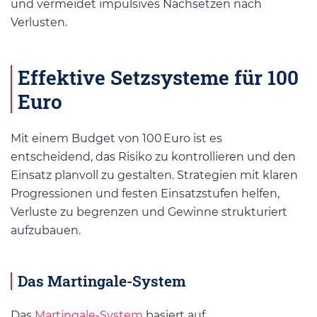
und vermeidet impulsives Nachsetzen nach
Verlusten.
Effektive Setzsysteme für 100
Euro
Mit einem Budget von 100 Euro ist es
entscheidend, das Risiko zu kontrollieren und den
Einsatz planvoll zu gestalten. Strategien mit klaren
Progressionen und festen Einsatzstufen helfen,
Verluste zu begrenzen und Gewinne strukturiert
aufzubauen.
Das Martingale-System
Das
Martingale-System
basiert auf