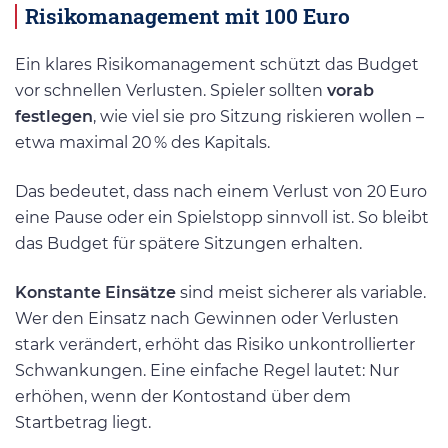
Risikomanagement mit 100 Euro
Ein klares Risikomanagement schützt das Budget
vor schnellen Verlusten. Spieler sollten
vorab
festlegen
, wie viel sie pro Sitzung riskieren wollen –
etwa maximal 20 % des Kapitals.
Das bedeutet, dass nach einem Verlust von 20 Euro
eine Pause oder ein Spielstopp sinnvoll ist. So bleibt
das Budget für spätere Sitzungen erhalten.
Konstante Einsätze
sind meist sicherer als variable.
Wer den Einsatz nach Gewinnen oder Verlusten
stark verändert, erhöht das Risiko unkontrollierter
Schwankungen. Eine einfache Regel lautet: Nur
erhöhen, wenn der Kontostand über dem
Startbetrag liegt.