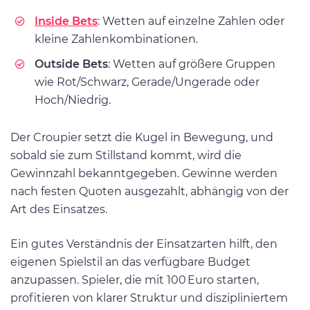
Inside Bets
: Wetten auf einzelne Zahlen oder
kleine Zahlenkombinationen.
Outside Bets
: Wetten auf größere Gruppen
wie Rot/Schwarz, Gerade/Ungerade oder
Hoch/Niedrig.
Der Croupier setzt die Kugel in Bewegung, und
sobald sie zum Stillstand kommt, wird die
Gewinnzahl bekanntgegeben. Gewinne werden
nach festen Quoten ausgezahlt, abhängig von der
Art des Einsatzes.
Ein gutes Verständnis der Einsatzarten hilft, den
eigenen Spielstil an das verfügbare Budget
anzupassen. Spieler, die mit 100 Euro starten,
profitieren von klarer Struktur und diszipliniertem