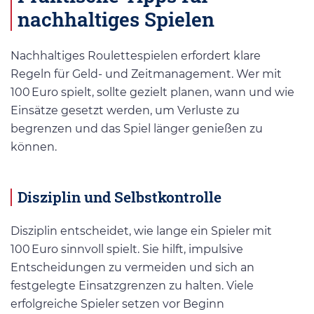
nachhaltiges Spielen
Nachhaltiges Roulettespielen erfordert klare
Regeln für Geld- und Zeitmanagement. Wer mit
100 Euro spielt, sollte gezielt planen, wann und wie
Einsätze gesetzt werden, um Verluste zu
begrenzen und das Spiel länger genießen zu
können.
Disziplin und Selbstkontrolle
Disziplin entscheidet, wie lange ein Spieler mit
100 Euro sinnvoll spielt. Sie hilft, impulsive
Entscheidungen zu vermeiden und sich an
festgelegte Einsatzgrenzen zu halten. Viele
erfolgreiche Spieler setzen vor Beginn