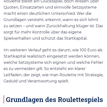
Roulette bleibt ein Glücksspiel, doch Wissen über
Quoten, Einsatzarten und sinnvolle Setzsysteme
macht einen deutlichen Unterschied. Wer die
Grundlagen versteht, erkennt, wann es sich lohnt
zu setzen – und wann Zurückhaltung klüger ist. Das
sorgt für mehr Kontrolle über das eigene
Spielverhalten und schützt das Startkapital.
Im weiteren Verlauf geht es darum, wie 100 Euro als
Startkapital realistisch eingesetzt werden können,
welche Setzsysteme sich eignen und welche Fehler
es zu vermeiden gilt. So entsteht ein klarer
Leitfaden, der zeigt, wie man Roulette mit Strategie,
Geduld und Verantwortung spielt.
Grundlagen des Roulettespiels