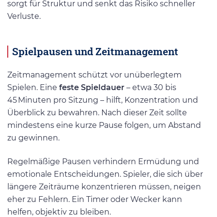
sorgt für Struktur und senkt das Risiko schneller
Verluste.
Spielpausen und Zeitmanagement
Zeitmanagement schützt vor unüberlegtem
Spielen. Eine
feste Spieldauer
– etwa 30 bis
45 Minuten pro Sitzung – hilft, Konzentration und
Überblick zu bewahren. Nach dieser Zeit sollte
mindestens eine kurze Pause folgen, um Abstand
zu gewinnen.
Regelmäßige Pausen verhindern Ermüdung und
emotionale Entscheidungen. Spieler, die sich über
längere Zeiträume konzentrieren müssen, neigen
eher zu Fehlern. Ein Timer oder Wecker kann
helfen, objektiv zu bleiben.