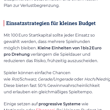
Plan zur Verlustbegrenzung.
Einsatzstrategien für kleines Budget
Mit 100 Euro Startkapital sollte jeder Einsatz so
gewählt werden, dass mehrere Spielrunden
möglich bleiben.
Kleine Einheiten von 1 bis 2 Euro
pro Drehung
verlängern die Spieldauer und
reduzieren das Risiko, frühzeitig auszuscheiden.
Spieler können einfache Chancen
wie
Rot/Schwarz
,
Gerade/Ungerade
oder
Hoch/Niedri
Diese bieten fast 50 % Gewinnwahrscheinlichkeit
und erlauben ein gleichmäßiges Spieltempo.
Einige setzen auf
progressive Systeme
wie