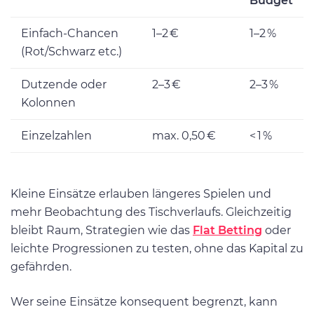
Budget
Einfach-Chancen
1–2 €
1–2 %
(Rot/Schwarz etc.)
Dutzende oder
2–3 €
2–3 %
Kolonnen
Einzelzahlen
max. 0,50 €
< 1 %
Kleine Einsätze erlauben längeres Spielen und
mehr Beobachtung des Tischverlaufs. Gleichzeitig
bleibt Raum, Strategien wie das
Flat Betting
oder
leichte Progressionen zu testen, ohne das Kapital zu
gefährden.
Wer seine Einsätze konsequent begrenzt, kann