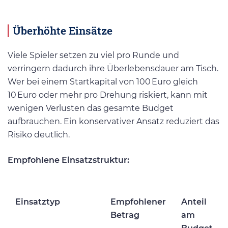
Überhöhte Einsätze
Viele Spieler setzen zu viel pro Runde und
verringern dadurch ihre Überlebensdauer am Tisch.
Wer bei einem Startkapital von 100 Euro gleich
10 Euro oder mehr pro Drehung riskiert, kann mit
wenigen Verlusten das gesamte Budget
aufbrauchen. Ein konservativer Ansatz reduziert das
Risiko deutlich.
Empfohlene Einsatzstruktur:
Einsatztyp
Empfohlener
Anteil
Betrag
am