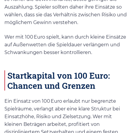
Auszahlung. Spieler sollten daher ihre Einsätze so
wählen, dass sie das Verhältnis zwischen Risiko und
möglichem Gewinn verstehen.
Wer mit 100 Euro spielt, kann durch kleine Einsätze
auf Außenwetten die Spieldauer verlängern und
Schwankungen besser kontrollieren.
Startkapital von 100 Euro:
Chancen und Grenzen
Ein Einsatz von 100 Euro erlaubt nur begrenzte
Spielräume, verlangt aber eine klare Struktur bei
Einsatzhöhe, Risiko und Zielsetzung. Wer mit
kleinen Beträgen arbeitet, profitiert von
diszipliniertem Setzverhalten und einem festen