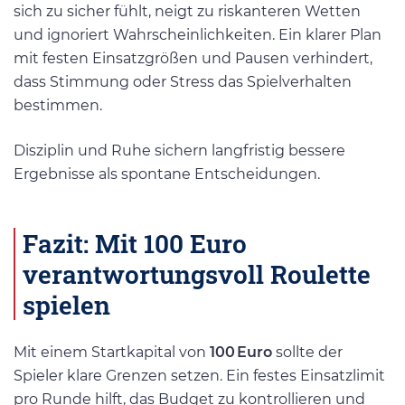
sich zu sicher fühlt, neigt zu riskanteren Wetten
und ignoriert Wahrscheinlichkeiten. Ein klarer Plan
mit festen Einsatzgrößen und Pausen verhindert,
dass Stimmung oder Stress das Spielverhalten
bestimmen.
Disziplin und Ruhe sichern langfristig bessere
Ergebnisse als spontane Entscheidungen.
Fazit: Mit 100 Euro
verantwortungsvoll Roulette
spielen
Mit einem Startkapital von
100 Euro
sollte der
Spieler klare Grenzen setzen. Ein festes Einsatzlimit
pro Runde hilft, das Budget zu kontrollieren und