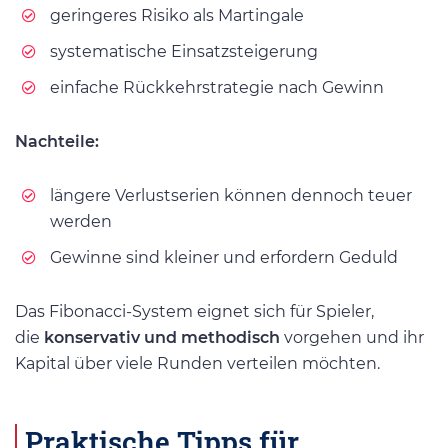
geringeres Risiko als Martingale
systematische Einsatzsteigerung
einfache Rückkehrstrategie nach Gewinn
Nachteile:
längere Verlustserien können dennoch teuer
werden
Gewinne sind kleiner und erfordern Geduld
Das Fibonacci-System eignet sich für Spieler,
die
konservativ und methodisch
vorgehen und ihr
Kapital über viele Runden verteilen möchten.
Praktische Tipps für