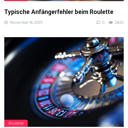
Typische Anfängerfehler beim Roulette
November 16, 2025
0
2820
Roulette