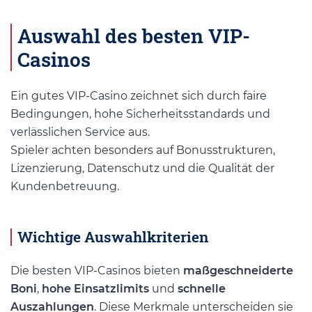
Auswahl des besten VIP-
Casinos
Ein gutes VIP-Casino zeichnet sich durch faire
Bedingungen, hohe Sicherheitsstandards und
verlässlichen Service aus.
Spieler achten besonders auf Bonusstrukturen,
Lizenzierung, Datenschutz und die Qualität der
Kundenbetreuung.
Wichtige Auswahlkriterien
Die besten VIP-Casinos bieten
maßgeschneiderte
Boni
,
hohe Einsatzlimits
und
schnelle
Auszahlungen
. Diese Merkmale unterscheiden sie