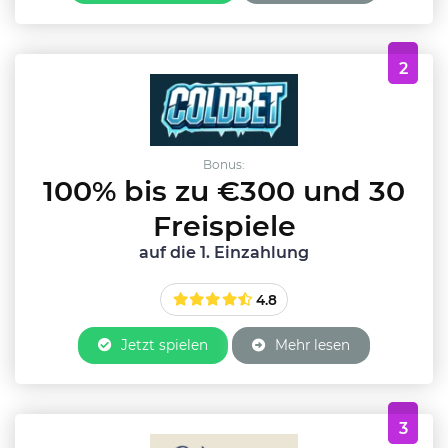
2
Bonus:
100% bis zu €300 und 30
Freispiele
auf die 1. Einzahlung
4.8
Jetzt spielen
Mehr lesen
3