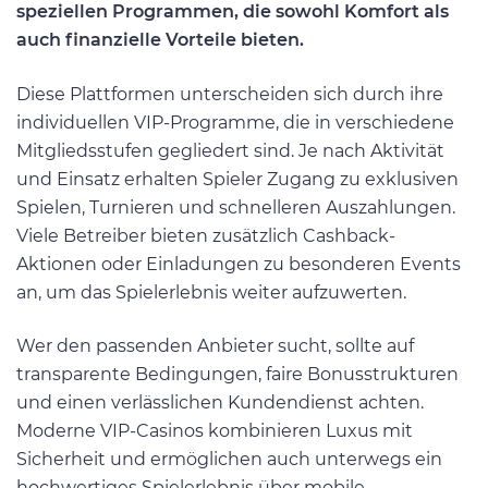
speziellen Programmen, die sowohl Komfort als
auch finanzielle Vorteile bieten.
Diese Plattformen unterscheiden sich durch ihre
individuellen VIP-Programme, die in verschiedene
Mitgliedsstufen gegliedert sind. Je nach Aktivität
und Einsatz erhalten Spieler Zugang zu exklusiven
Spielen, Turnieren und schnelleren Auszahlungen.
Viele Betreiber bieten zusätzlich Cashback-
Aktionen oder Einladungen zu besonderen Events
an, um das Spielerlebnis weiter aufzuwerten.
Wer den passenden Anbieter sucht, sollte auf
transparente Bedingungen, faire Bonusstrukturen
und einen verlässlichen Kundendienst achten.
Moderne VIP-Casinos kombinieren Luxus mit
Sicherheit und ermöglichen auch unterwegs ein
hochwertiges Spielerlebnis über mobile