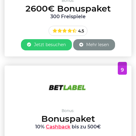
Bonus:
2600€ Bonuspaket
300 Freispiele
4.5
Jetzt besuchen
Mehr lesen
9
Bonus:
Bonuspaket
10%
Cashback
bis zu 500€