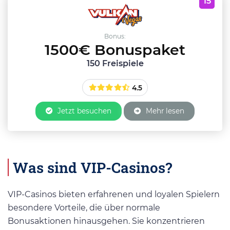
15
Bonus:
1500€ Bonuspaket
150 Freispiele
4.5
Jetzt besuchen
Mehr lesen
Was sind VIP-Casinos?
VIP-Casinos bieten erfahrenen und loyalen Spielern
besondere Vorteile, die über normale
Bonusaktionen hinausgehen. Sie konzentrieren