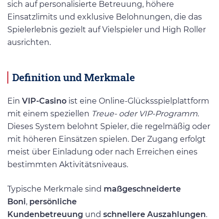
sich auf personalisierte Betreuung, höhere
Einsatzlimits und exklusive Belohnungen, die das
Spielerlebnis gezielt auf Vielspieler und High Roller
ausrichten.
Definition und Merkmale
Ein
VIP-Casino
ist eine Online-Glücksspielplattform
mit einem speziellen
Treue- oder VIP-Programm
.
Dieses System belohnt Spieler, die regelmäßig oder
mit höheren Einsätzen spielen. Der Zugang erfolgt
meist über Einladung oder nach Erreichen eines
bestimmten Aktivitätsniveaus.
Typische Merkmale sind
maßgeschneiderte
Boni
,
persönliche
Kundenbetreuung
und
schnellere Auszahlungen
.