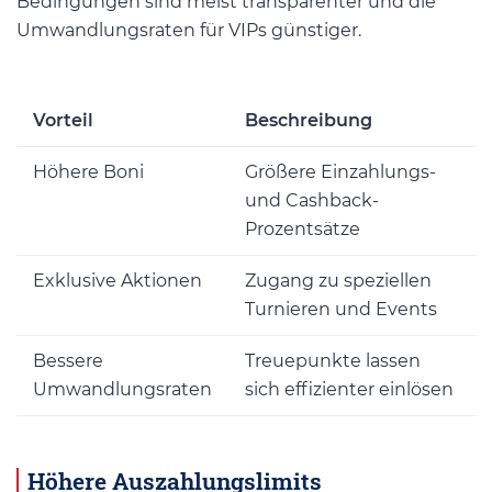
Bedingungen sind meist transparenter und die
Umwandlungsraten für VIPs günstiger.
Vorteil
Beschreibung
Höhere Boni
Größere Einzahlungs-
und Cashback-
Prozentsätze
Exklusive Aktionen
Zugang zu speziellen
Turnieren und Events
Bessere
Treuepunkte lassen
Umwandlungsraten
sich effizienter einlösen
Höhere Auszahlungslimits