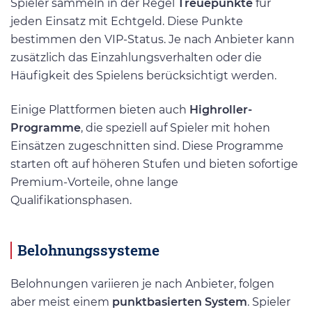
Spieler sammeln in der Regel
Treuepunkte
für
jeden Einsatz mit Echtgeld. Diese Punkte
bestimmen den VIP-Status. Je nach Anbieter kann
zusätzlich das Einzahlungsverhalten oder die
Häufigkeit des Spielens berücksichtigt werden.
Einige Plattformen bieten auch
Highroller-
Programme
, die speziell auf Spieler mit hohen
Einsätzen zugeschnitten sind. Diese Programme
starten oft auf höheren Stufen und bieten sofortige
Premium-Vorteile, ohne lange
Qualifikationsphasen.
Belohnungssysteme
Belohnungen variieren je nach Anbieter, folgen
aber meist einem
punktbasierten System
. Spieler