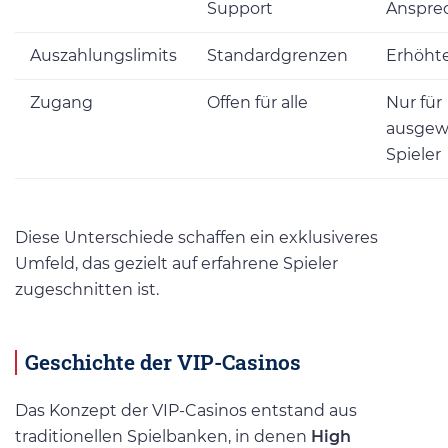
Support
Anspre
Auszahlungslimits
Standardgrenzen
Erhöhte
Zugang
Offen für alle
Nur für
ausgew
Spieler
Diese Unterschiede schaffen ein exklusiveres
Umfeld, das gezielt auf erfahrene Spieler
zugeschnitten ist.
Geschichte der VIP-Casinos
Das Konzept der VIP-Casinos entstand aus
traditionellen Spielbanken, in denen
High