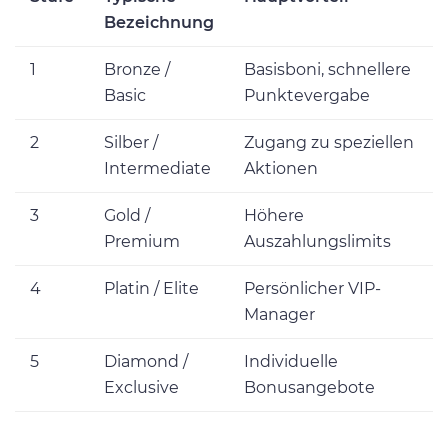
Bezeichnung
1
Bronze /
Basisboni, schnellere
Basic
Punktevergabe
2
Silber /
Zugang zu speziellen
Intermediate
Aktionen
3
Gold /
Höhere
Premium
Auszahlungslimits
4
Platin / Elite
Persönlicher VIP-
Manager
5
Diamond /
Individuelle
Exclusive
Bonusangebote