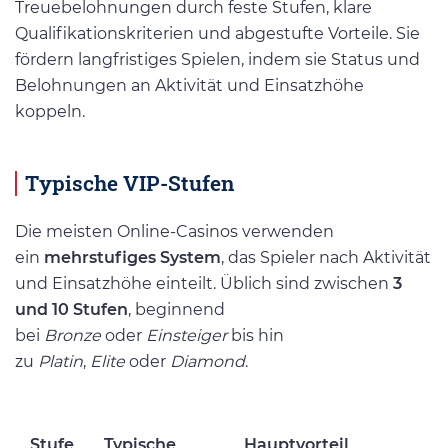
Treuebelohnungen durch feste Stufen, klare
Qualifikationskriterien und abgestufte Vorteile. Sie
fördern langfristiges Spielen, indem sie Status und
Belohnungen an Aktivität und Einsatzhöhe
koppeln.
Typische VIP-Stufen
Die meisten Online-Casinos verwenden
ein
mehrstufiges System
, das Spieler nach Aktivität
und Einsatzhöhe einteilt. Üblich sind zwischen
3
und 10 Stufen
, beginnend
bei
Bronze
oder
Einsteiger
bis hin
zu
Platin
,
Elite
oder
Diamond
.
Stufe
Typische
Hauptvorteil