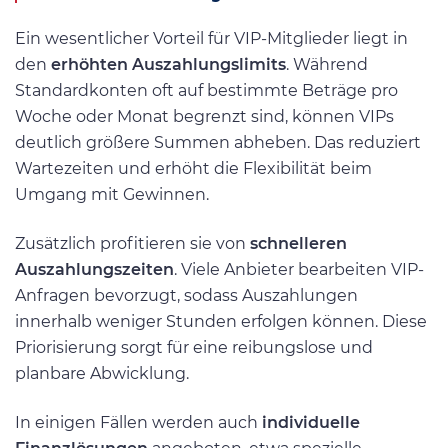
Ein wesentlicher Vorteil für VIP-Mitglieder liegt in
den
erhöhten Auszahlungslimits
. Während
Standardkonten oft auf bestimmte Beträge pro
Woche oder Monat begrenzt sind, können VIPs
deutlich größere Summen abheben. Das reduziert
Wartezeiten und erhöht die Flexibilität beim
Umgang mit Gewinnen.
Zusätzlich profitieren sie von
schnelleren
Auszahlungszeiten
. Viele Anbieter bearbeiten VIP-
Anfragen bevorzugt, sodass Auszahlungen
innerhalb weniger Stunden erfolgen können. Diese
Priorisierung sorgt für eine reibungslose und
planbare Abwicklung.
In einigen Fällen werden auch
individuelle