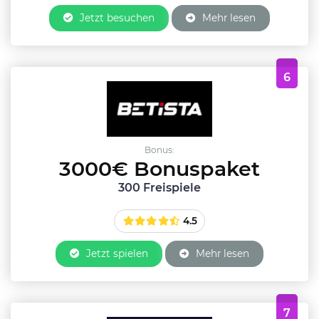
Jetzt besuchen
Mehr lesen
6
Bonus:
3000€ Bonuspaket
300 Freispiele
4.5
Jetzt spielen
Mehr lesen
7