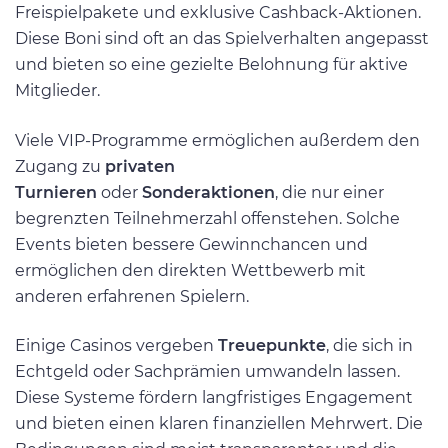
Freispielpakete und exklusive Cashback-Aktionen.
Diese Boni sind oft an das Spielverhalten angepasst
und bieten so eine gezielte Belohnung für aktive
Mitglieder.
Viele VIP-Programme ermöglichen außerdem den
Zugang zu
privaten
Turnieren
oder
Sonderaktionen
, die nur einer
begrenzten Teilnehmerzahl offenstehen. Solche
Events bieten bessere Gewinnchancen und
ermöglichen den direkten Wettbewerb mit
anderen erfahrenen Spielern.
Einige Casinos vergeben
Treuepunkte
, die sich in
Echtgeld oder Sachprämien umwandeln lassen.
Diese Systeme fördern langfristiges Engagement
und bieten einen klaren finanziellen Mehrwert. Die