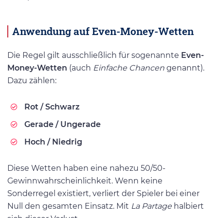
Anwendung auf Even-Money-Wetten
Die Regel gilt ausschließlich für sogenannte
Even-
Money-Wetten
(auch
Einfache Chancen
genannt).
Dazu zählen:
Rot / Schwarz
Gerade / Ungerade
Hoch / Niedrig
Diese Wetten haben eine nahezu 50/50-
Gewinnwahrscheinlichkeit. Wenn keine
Sonderregel existiert, verliert der Spieler bei einer
Null den gesamten Einsatz. Mit
La Partage
halbiert