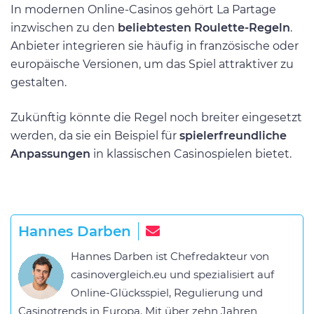
In modernen Online-Casinos gehört La Partage
inzwischen zu den
beliebtesten Roulette-Regeln
.
Anbieter integrieren sie häufig in französische oder
europäische Versionen, um das Spiel attraktiver zu
gestalten.
Zukünftig könnte die Regel noch breiter eingesetzt
werden, da sie ein Beispiel für
spielerfreundliche
Anpassungen
in klassischen Casinospielen bietet.
Hannes Darben
Hannes Darben ist Chefredakteur von
casinovergleich.eu und spezialisiert auf
Online-Glücksspiel, Regulierung und
Casinotrends in Europa. Mit über zehn Jahren