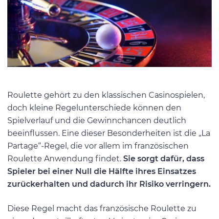
Roulette gehört zu den klassischen Casinospielen,
doch kleine Regelunterschiede können den
Spielverlauf und die Gewinnchancen deutlich
beeinflussen. Eine dieser Besonderheiten ist die „La
Partage“-Regel, die vor allem im französischen
Roulette Anwendung findet.
Sie sorgt dafür, dass
Spieler bei einer Null die Hälfte ihres Einsatzes
zurückerhalten und dadurch ihr Risiko verringern.
Diese Regel macht das französische Roulette zu