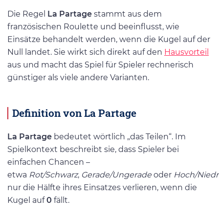
Die Regel
La Partage
stammt aus dem
französischen Roulette und beeinflusst, wie
Einsätze behandelt werden, wenn die Kugel auf der
Null landet. Sie wirkt sich direkt auf den
Hausvorteil
aus und macht das Spiel für Spieler rechnerisch
günstiger als viele andere Varianten.
Definition von La Partage
La Partage
bedeutet wörtlich „das Teilen“. Im
Spielkontext beschreibt sie, dass Spieler bei
einfachen Chancen –
etwa
Rot/Schwarz
,
Gerade/Ungerade
oder
Hoch/Niedr
nur die Hälfte ihres Einsatzes verlieren, wenn die
Kugel auf
0
fällt.