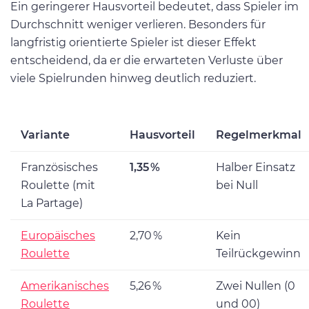
Ein geringerer Hausvorteil bedeutet, dass Spieler im
Durchschnitt weniger verlieren. Besonders für
langfristig orientierte Spieler ist dieser Effekt
entscheidend, da er die erwarteten Verluste über
viele Spielrunden hinweg deutlich reduziert.
Variante
Hausvorteil
Regelmerkmal
Französisches
1,35 %
Halber Einsatz
Roulette (mit
bei Null
La Partage)
Europäisches
2,70 %
Kein
Roulette
Teilrückgewinn
Amerikanisches
5,26 %
Zwei Nullen (0
Roulette
und 00)