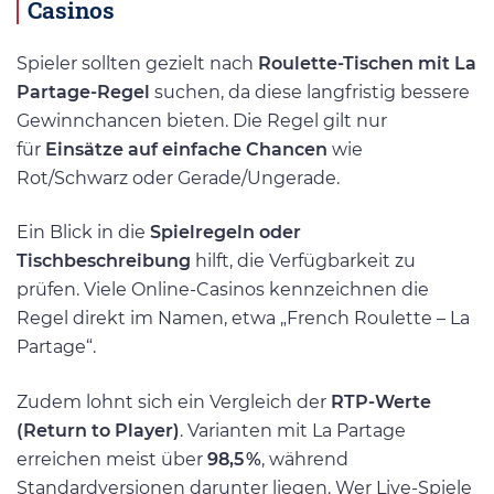
Casinos
Spieler sollten gezielt nach
Roulette-Tischen mit La
Partage-Regel
suchen, da diese langfristig bessere
Gewinnchancen bieten. Die Regel gilt nur
für
Einsätze auf einfache Chancen
wie
Rot/Schwarz oder Gerade/Ungerade.
Ein Blick in die
Spielregeln oder
Tischbeschreibung
hilft, die Verfügbarkeit zu
prüfen. Viele Online-Casinos kennzeichnen die
Regel direkt im Namen, etwa „French Roulette – La
Partage“.
Zudem lohnt sich ein Vergleich der
RTP-Werte
(Return to Player)
. Varianten mit La Partage
erreichen meist über
98,5 %
, während
Standardversionen darunter liegen. Wer Live-Spiele