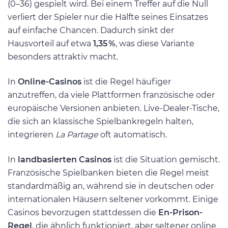
(0–36) gespielt wird. Bei einem Treffer auf die Null
verliert der Spieler nur die Hälfte seines Einsatzes
auf einfache Chancen. Dadurch sinkt der
Hausvorteil auf etwa
1,35 %
, was diese Variante
besonders attraktiv macht.
In
Online-Casinos
ist die Regel häufiger
anzutreffen, da viele Plattformen französische oder
europäische Versionen anbieten. Live-Dealer-Tische,
die sich an klassische Spielbankregeln halten,
integrieren
La Partage
oft automatisch.
In
landbasierten Casinos
ist die Situation gemischt.
Französische Spielbanken bieten die Regel meist
standardmäßig an, während sie in deutschen oder
internationalen Häusern seltener vorkommt. Einige
Casinos bevorzugen stattdessen die
En-Prison-
Regel
, die ähnlich funktioniert, aber seltener online