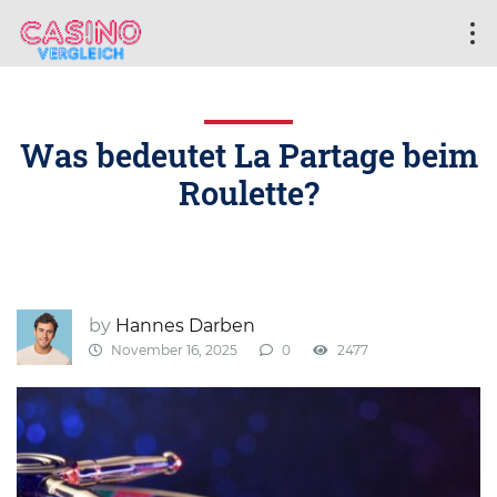
Was bedeutet La Partage beim
Roulette?
by
Hannes Darben
November 16, 2025
0
2477