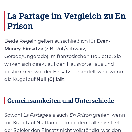
La Partage im Vergleich zu En
Prison
Beide Regeln gelten ausschließlich für
Even-
Money-Einsätze
(z. B. Rot/Schwarz,
Gerade/Ungerade) im französischen Roulette. Sie
wirken sich direkt auf den Hausvorteil aus und
bestimmen, wie der Einsatz behandelt wird, wenn
die Kugel auf
Null (0)
fällt.
Gemeinsamkeiten und Unterschiede
Sowohl
La Partage
als auch
En Prison
greifen, wenn
die Kugel auf Null landet. In beiden Fällen verliert
der Spieler den Einsatz nicht vollständig, was den