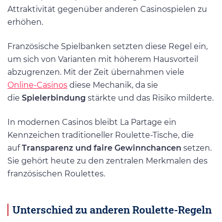
Attraktivität gegenüber anderen Casinospielen zu
erhöhen.
Französische Spielbanken setzten diese Regel ein,
um sich von Varianten mit höherem Hausvorteil
abzugrenzen. Mit der Zeit übernahmen viele
Online-Casinos
diese Mechanik, da sie
die
Spielerbindung
stärkte und das Risiko milderte.
In modernen Casinos bleibt La Partage ein
Kennzeichen traditioneller Roulette-Tische, die
auf
Transparenz und faire Gewinnchancen
setzen.
Sie gehört heute zu den zentralen Merkmalen des
französischen Roulettes.
Unterschied zu anderen Roulette-Regeln