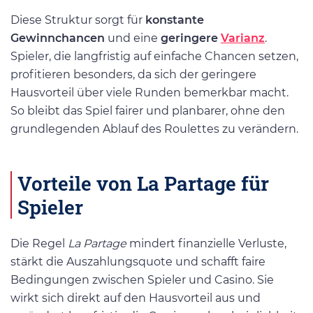
Diese Struktur sorgt für
konstante
Gewinnchancen
und eine
geringere
Varianz
.
Spieler, die langfristig auf einfache Chancen setzen,
profitieren besonders, da sich der geringere
Hausvorteil über viele Runden bemerkbar macht.
So bleibt das Spiel fairer und planbarer, ohne den
grundlegenden Ablauf des Roulettes zu verändern.
Vorteile von La Partage für
Spieler
Die Regel
La Partage
mindert finanzielle Verluste,
stärkt die Auszahlungsquote und schafft faire
Bedingungen zwischen Spieler und Casino. Sie
wirkt sich direkt auf den Hausvorteil aus und