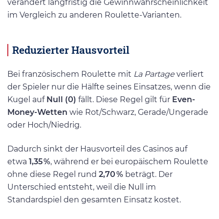
verändert langfristig die Gewinnwahrscheinlichkeit
im Vergleich zu anderen Roulette-Varianten.
Reduzierter Hausvorteil
Bei französischem Roulette mit
La Partage
verliert
der Spieler nur die Hälfte seines Einsatzes, wenn die
Kugel auf
Null (0)
fällt. Diese Regel gilt für
Even-
Money-Wetten
wie Rot/Schwarz, Gerade/Ungerade
oder Hoch/Niedrig.
Dadurch sinkt der Hausvorteil des Casinos auf
etwa
1,35 %
, während er bei europäischem Roulette
ohne diese Regel rund
2,70 %
beträgt. Der
Unterschied entsteht, weil die Null im
Standardspiel den gesamten Einsatz kostet.