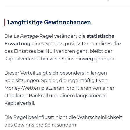
Langfristige Gewinnchancen
Die
La Partage
-Regel verändert die
statistische
Erwartung
eines Spielers positiv. Da nur die Hälfte
des Einsatzes bei Null verloren geht, bleibt der
Kapitalverlust über viele Spins hinweg geringer.
Dieser Vorteil zeigt sich besonders in langen
Spielsitzungen. Spieler, die regelmäßig Even-
Money-Wetten platzieren, profitieren von einer
stabileren Bankroll und einem langsameren
Kapitalverfall.
Die Regel beeinflusst nicht die Wahrscheinlichkeit
des Gewinns pro Spin, sondern