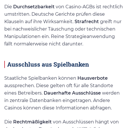
Die
Durchsetzbarkeit
von Casino-AGBs ist rechtlich
umstritten. Deutsche Gerichte prüfen diese
Klauseln auf ihre Wirksamkeit.
Strafrecht
greift nur
bei nachweislicher Täuschung oder technischen
Manipulationen ein. Reine Strategieanwendung
fällt normalerweise nicht darunter.
Ausschluss aus Spielbanken
Staatliche Spielbanken können
Hausverbote
aussprechen. Diese gelten oft für alle Standorte
eines Betreibers.
Dauerhafte Ausschlüsse
werden
in zentrale Datenbanken eingetragen. Andere
Casinos können diese Informationen abfragen.
Die
Rechtmäßigkeit
von Ausschlüssen hängt von