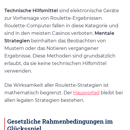
Technische Hilfsmittel
sind elektronische Geräte
zur Vorhersage von Roulette-Ergebnissen.
Roulette-Computer fallen in diese Kategorie und
sind in den meisten Casinos verboten.
Mentale
Strategien
beinhalten das Beobachten von
Mustern oder das Notieren vergangener
Ergebnisse. Diese Methoden sind grundsätzlich
erlaubt, da sie keine technischen Hilfsmittel
verwenden.
Die Wirksamkeit aller Roulette-Strategien ist
mathematisch begrenzt. Der
Hausvorteil
bleibt bei
allen legalen Strategien bestehen.
Gesetzliche Rahmenbedingungen im
Glücksspiel