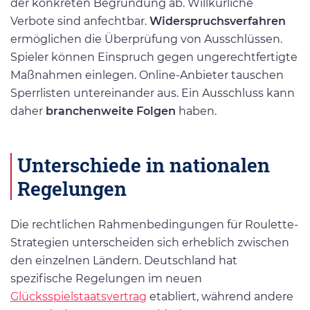
der konkreten Begründung ab. Willkürliche
Verbote sind anfechtbar.
Widerspruchsverfahren
ermöglichen die Überprüfung von Ausschlüssen.
Spieler können Einspruch gegen ungerechtfertigte
Maßnahmen einlegen. Online-Anbieter tauschen
Sperrlisten untereinander aus. Ein Ausschluss kann
daher
branchenweite Folgen
haben.
Unterschiede in nationalen
Regelungen
Die rechtlichen Rahmenbedingungen für Roulette-
Strategien unterscheiden sich erheblich zwischen
den einzelnen Ländern. Deutschland hat
spezifische Regelungen im neuen
Glücksspielstaatsvertrag
etabliert, während andere