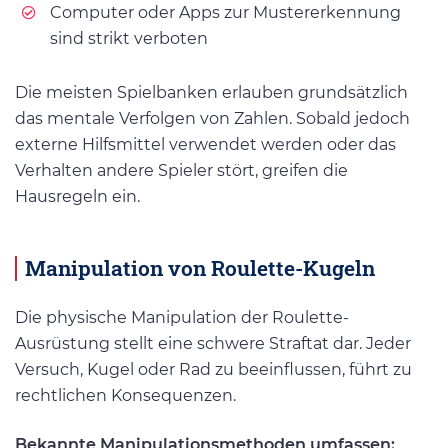
Computer oder Apps zur Mustererkennung
sind strikt verboten
Die meisten Spielbanken erlauben grundsätzlich
das mentale Verfolgen von Zahlen. Sobald jedoch
externe Hilfsmittel verwendet werden oder das
Verhalten andere Spieler stört, greifen die
Hausregeln ein.
Manipulation von Roulette-Kugeln
Die physische Manipulation der Roulette-
Ausrüstung stellt eine schwere Straftat dar. Jeder
Versuch, Kugel oder Rad zu beeinflussen, führt zu
rechtlichen Konsequenzen.
Bekannte Manipulationsmethoden umfassen: