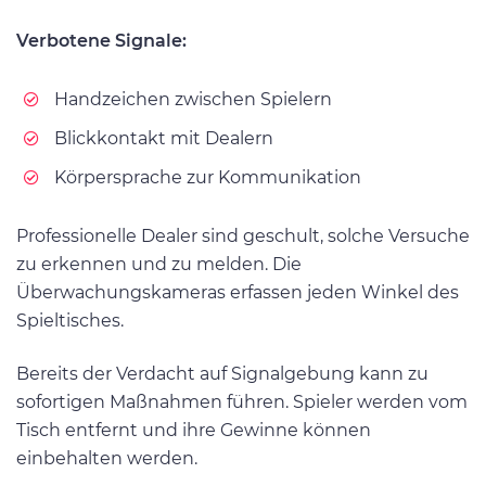
Verbotene Signale:
Handzeichen zwischen Spielern
Blickkontakt mit Dealern
Körpersprache zur Kommunikation
Professionelle Dealer sind geschult, solche Versuche
zu erkennen und zu melden. Die
Überwachungskameras erfassen jeden Winkel des
Spieltisches.
Bereits der Verdacht auf Signalgebung kann zu
sofortigen Maßnahmen führen. Spieler werden vom
Tisch entfernt und ihre Gewinne können
einbehalten werden.