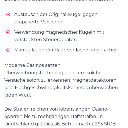
Austausch der Original-Kugel gegen
präparierte Versionen
Verwendung magnetischer Kugeln mit
versteckten Steuergeräten
Manipulation der Radoberfläche oder Fächer
Moderne Casinos setzen
Überwachungstechnologie ein, um solche
Versuche sofort zu erkennen. Magnetdetektoren
und Hochgeschwindigkeitskameras überwachen
jeden Wurf.
Die Strafen reichen von lebenslangen Casino-
Sperren bis zu mehrjährigen Haftstrafen. In
Deutschland gilt dies als Betrug nach § 263 StGB