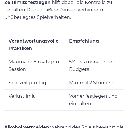
Zeitlimits festlegen
hilft dabei, die Kontrolle zu
behalten. Regelmäßige Pausen verhindern
unüberlegtes Spielverhalten.
Verantwortungsvolle
Empfehlung
Praktiken
Maximaler Einsatz pro
5% des monatlichen
Session
Budgets
Spielzeit pro Tag
Maximal 2 Stunden
Verlustlimit
Vorher festlegen und
einhalten
Alkohol vermeiden
während des Spiels bewahrt die