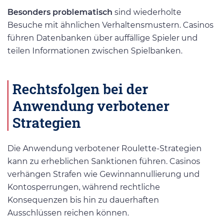
Besonders problematisch
sind wiederholte
Besuche mit ähnlichen Verhaltensmustern. Casinos
führen Datenbanken über auffällige Spieler und
teilen Informationen zwischen Spielbanken.
Rechtsfolgen bei der
Anwendung verbotener
Strategien
Die Anwendung verbotener Roulette-Strategien
kann zu erheblichen Sanktionen führen. Casinos
verhängen Strafen wie Gewinnannullierung und
Kontosperrungen, während rechtliche
Konsequenzen bis hin zu dauerhaften
Ausschlüssen reichen können.