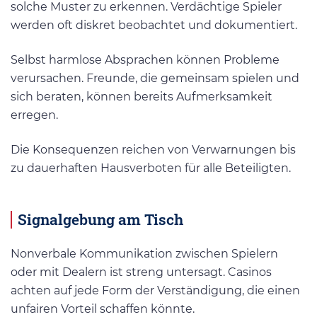
solche Muster zu erkennen. Verdächtige Spieler
werden oft diskret beobachtet und dokumentiert.
Selbst harmlose Absprachen können Probleme
verursachen. Freunde, die gemeinsam spielen und
sich beraten, können bereits Aufmerksamkeit
erregen.
Die Konsequenzen reichen von Verwarnungen bis
zu dauerhaften Hausverboten für alle Beteiligten.
Signalgebung am Tisch
Nonverbale Kommunikation zwischen Spielern
oder mit Dealern ist streng untersagt. Casinos
achten auf jede Form der Verständigung, die einen
unfairen Vorteil schaffen könnte.