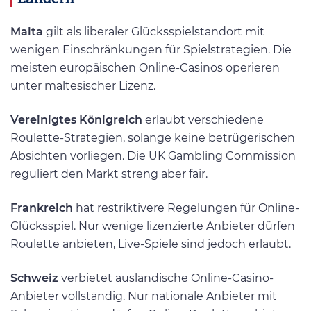
Malta
gilt als liberaler Glücksspielstandort mit
wenigen Einschränkungen für Spielstrategien. Die
meisten europäischen Online-Casinos operieren
unter maltesischer Lizenz.
Vereinigtes Königreich
erlaubt verschiedene
Roulette-Strategien, solange keine betrügerischen
Absichten vorliegen. Die UK Gambling Commission
reguliert den Markt streng aber fair.
Frankreich
hat restriktivere Regelungen für Online-
Glücksspiel. Nur wenige lizenzierte Anbieter dürfen
Roulette anbieten, Live-Spiele sind jedoch erlaubt.
Schweiz
verbietet ausländische Online-Casino-
Anbieter vollständig. Nur nationale Anbieter mit