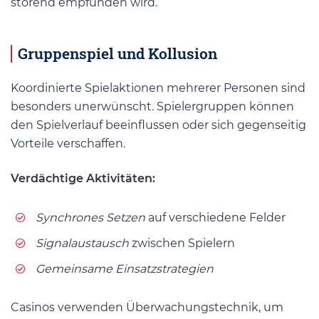
störend empfunden wird.
Gruppenspiel und Kollusion
Koordinierte Spielaktionen mehrerer Personen sind
besonders unerwünscht. Spielergruppen können
den Spielverlauf beeinflussen oder sich gegenseitig
Vorteile verschaffen.
Verdächtige Aktivitäten:
Synchrones Setzen
auf verschiedene Felder
Signalaustausch
zwischen Spielern
Gemeinsame Einsatzstrategien
Casinos verwenden Überwachungstechnik, um