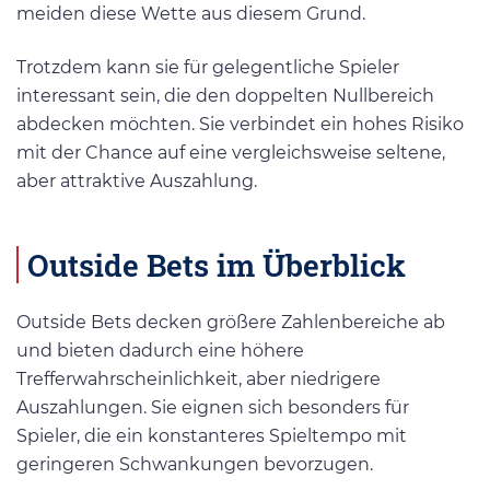
meiden diese Wette aus diesem Grund.
Trotzdem kann sie für gelegentliche Spieler
interessant sein, die den doppelten Nullbereich
abdecken möchten. Sie verbindet ein hohes Risiko
mit der Chance auf eine vergleichsweise seltene,
aber attraktive Auszahlung.
Outside Bets im Überblick
Outside Bets decken größere Zahlenbereiche ab
und bieten dadurch eine höhere
Trefferwahrscheinlichkeit, aber niedrigere
Auszahlungen. Sie eignen sich besonders für
Spieler, die ein konstanteres Spieltempo mit
geringeren Schwankungen bevorzugen.