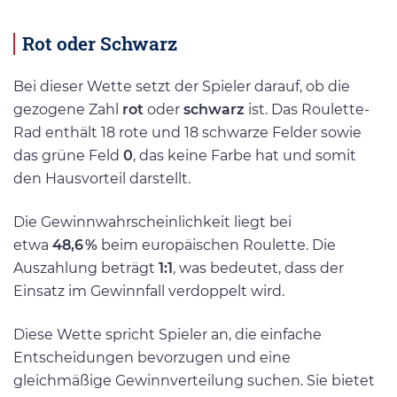
Rot oder Schwarz
Bei dieser Wette setzt der Spieler darauf, ob die
gezogene Zahl
rot
oder
schwarz
ist. Das Roulette-
Rad enthält 18 rote und 18 schwarze Felder sowie
das grüne Feld
0
, das keine Farbe hat und somit
den Hausvorteil darstellt.
Die Gewinnwahrscheinlichkeit liegt bei
etwa
48,6 %
beim europäischen Roulette. Die
Auszahlung beträgt
1:1
, was bedeutet, dass der
Einsatz im Gewinnfall verdoppelt wird.
Diese Wette spricht Spieler an, die einfache
Entscheidungen bevorzugen und eine
gleichmäßige Gewinnverteilung suchen. Sie bietet