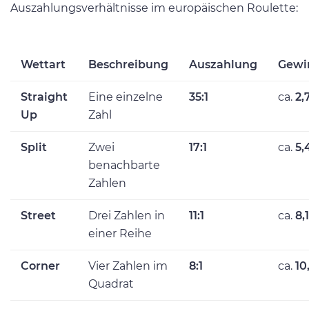
Auszahlungsverhältnisse im europäischen Roulette:
Wettart
Beschreibung
Auszahlung
Gewi
Straight
Eine einzelne
35:1
ca.
2,
Up
Zahl
Split
Zwei
17:1
ca.
5,
benachbarte
Zahlen
Street
Drei Zahlen in
11:1
ca.
8,
einer Reihe
Corner
Vier Zahlen im
8:1
ca.
10
Quadrat