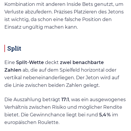
Kombination mit anderen Inside Bets genutzt, um
Verluste abzufedern. Präzises Platzieren des Jetons
ist wichtig, da schon eine falsche Position den
Einsatz ungültig machen kann.
Split
Eine
Split-Wette
deckt
zwei benachbarte
Zahlen
ab, die auf dem Spielfeld horizontal oder
vertikal nebeneinanderliegen. Der Jeton wird auf
die Linie zwischen beiden Zahlen gelegt.
Die Auszahlung beträgt
17:1
, was ein ausgewogenes
Verhältnis zwischen Risiko und möglicher Rendite
bietet. Die Gewinnchance liegt bei rund
5,4 %
im
europäischen Roulette.