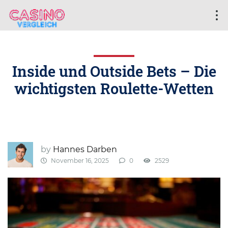
Inside und Outside Bets – Die
wichtigsten Roulette-Wetten
by
Hannes Darben
November 16, 2025
0
2529