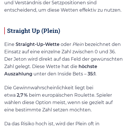
und Verständnis der Setzpositionen sind
entscheidend, um diese Wetten effektiv zu nutzen.
Straight Up (Plein)
Eine
Straight-Up-Wette
oder
Plein
bezeichnet den
Einsatz auf eine einzelne Zahl zwischen 0 und 36.
Der Jeton wird direkt auf das Feld der gewünschten
Zahl gelegt. Diese Wette hat die
höchste
Auszahlung
unter den Inside Bets –
35:1
.
Die Gewinnwahrscheinlichkeit liegt bei
etwa
2,7 %
beim europäischen Roulette. Spieler
wählen diese Option meist, wenn sie gezielt auf
eine bestimmte Zahl setzen möchten.
Da das Risiko hoch ist, wird der Plein oft in