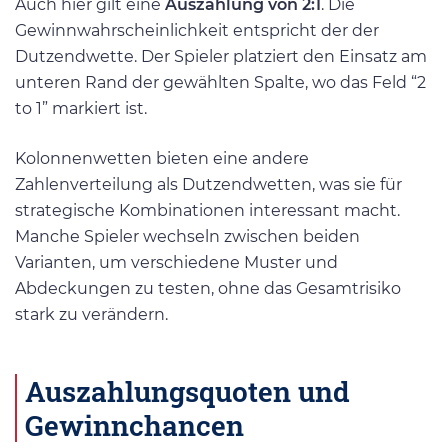
Auch hier gilt eine
Auszahlung von 2:1
. Die
Gewinnwahrscheinlichkeit entspricht der der
Dutzendwette. Der Spieler platziert den Einsatz am
unteren Rand der gewählten Spalte, wo das Feld “2
to 1” markiert ist.
Kolonnenwetten bieten eine andere
Zahlenverteilung als Dutzendwetten, was sie für
strategische Kombinationen interessant macht.
Manche Spieler wechseln zwischen beiden
Varianten, um verschiedene Muster und
Abdeckungen zu testen, ohne das Gesamtrisiko
stark zu verändern.
Auszahlungsquoten und
Gewinnchancen