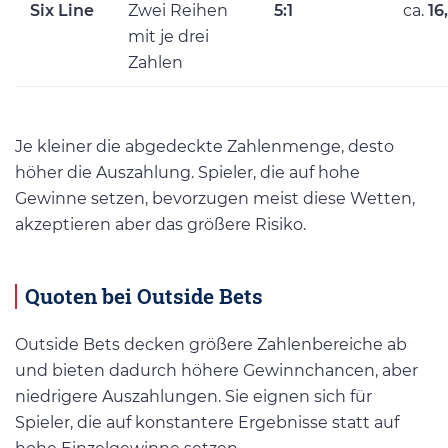
Six Line
Zwei Reihen
5:1
ca.
16
mit je drei
Zahlen
Je kleiner die abgedeckte Zahlenmenge, desto
höher die Auszahlung. Spieler, die auf hohe
Gewinne setzen, bevorzugen meist diese Wetten,
akzeptieren aber das größere Risiko.
Quoten bei Outside Bets
Outside Bets decken größere Zahlenbereiche ab
und bieten dadurch höhere Gewinnchancen, aber
niedrigere Auszahlungen. Sie eignen sich für
Spieler, die auf konstantere Ergebnisse statt auf