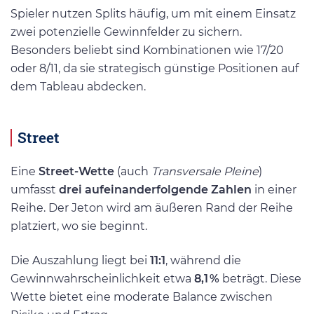
Spieler nutzen Splits häufig, um mit einem Einsatz
zwei potenzielle Gewinnfelder zu sichern.
Besonders beliebt sind Kombinationen wie 17/20
oder 8/11, da sie strategisch günstige Positionen auf
dem Tableau abdecken.
Street
Eine
Street-Wette
(auch
Transversale Pleine
)
umfasst
drei aufeinanderfolgende Zahlen
in einer
Reihe. Der Jeton wird am äußeren Rand der Reihe
platziert, wo sie beginnt.
Die Auszahlung liegt bei
11:1
, während die
Gewinnwahrscheinlichkeit etwa
8,1 %
beträgt. Diese
Wette bietet eine moderate Balance zwischen