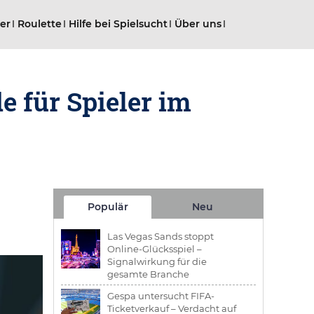
er
Roulette
Hilfe bei Spielsucht
Über uns
 für Spieler im
Populär
Neu
Las Vegas Sands stoppt
Online-Glücksspiel –
Signalwirkung für die
gesamte Branche
Gespa untersucht FIFA-
Ticketverkauf – Verdacht auf