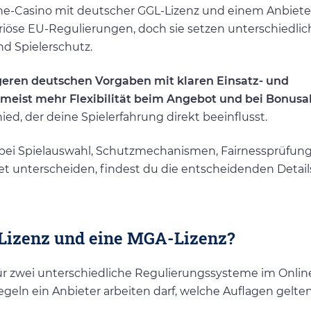
ne-Casino mit deutscher GGL-Lizenz und einem Anbiete
eriöse EU-Regulierungen, doch sie setzen unterschiedlic
d Spielerschutz.
ngeren deutschen Vorgaben mit klaren Einsatz- und
 meist mehr Flexibilität beim Angebot und bei Bonus
ied, der deine Spielerfahrung direkt beeinflusst.
n bei Spielauswahl, Schutzmechanismen, Fairnessprüfun
 unterscheiden, findest du die entscheidenden Detail
-Lizenz und eine MGA-Lizenz?
ür zwei unterschiedliche Regulierungssysteme im Onlin
geln ein Anbieter arbeiten darf, welche Auflagen gelte