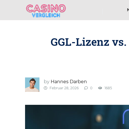
GGL-Lizenz vs.
by
Hannes Darben
Februar 28, 2026
0
1685