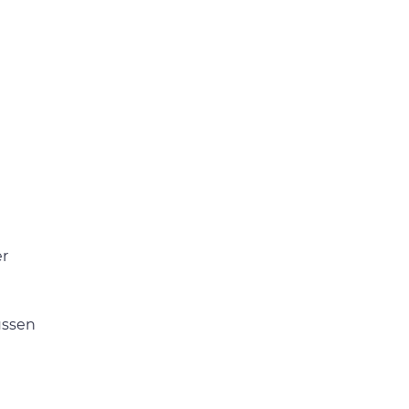
er
üssen