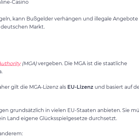
line-Casino
geln, kann Bußgelder verhängen und illegale Angebote
en deutschen Markt.
uthority
(MGA)
vergeben. Die MGA ist die staatliche
.
aher gilt die MGA-Lizenz als
EU-Lizenz
und basiert auf d
gen grundsätzlich in vielen EU-Staaten anbieten. Sie m
in Land eigene Glücksspielgesetze durchsetzt.
 anderem: