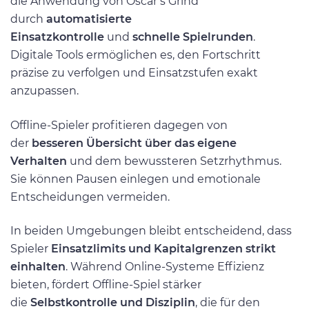
die Anwendung von Oscar’s Grind
durch
automatisierte
Einsatzkontrolle
und
schnelle Spielrunden
.
Digitale Tools ermöglichen es, den Fortschritt
präzise zu verfolgen und Einsatzstufen exakt
anzupassen.
Offline-Spieler profitieren dagegen von
der
besseren Übersicht über das eigene
Verhalten
und dem bewussteren Setzrhythmus.
Sie können Pausen einlegen und emotionale
Entscheidungen vermeiden.
In beiden Umgebungen bleibt entscheidend, dass
Spieler
Einsatzlimits und Kapitalgrenzen strikt
einhalten
. Während Online-Systeme Effizienz
bieten, fördert Offline-Spiel stärker
die
Selbstkontrolle und Disziplin
, die für den