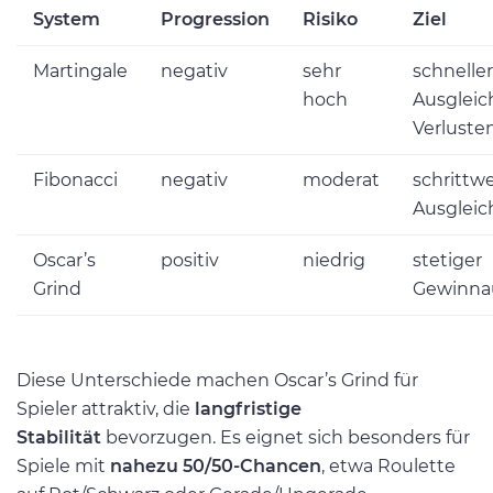
System
Progression
Risiko
Ziel
Martingale
negativ
sehr
schneller
hoch
Ausgleic
Verluste
Fibonacci
negativ
moderat
schrittw
Ausgleic
Oscar’s
positiv
niedrig
stetiger
Grind
Gewinna
Diese Unterschiede machen Oscar’s Grind für
Spieler attraktiv, die
langfristige
Stabilität
bevorzugen. Es eignet sich besonders für
Spiele mit
nahezu 50/50-Chancen
, etwa Roulette