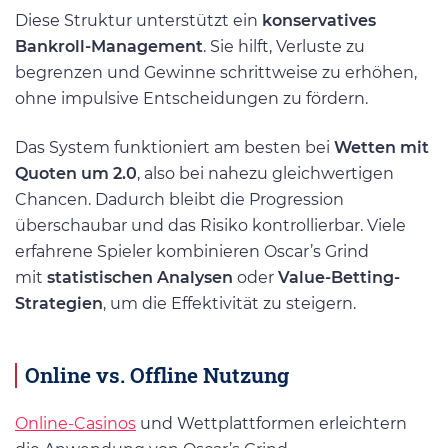
Diese Struktur unterstützt ein
konservatives
Bankroll-Management
. Sie hilft, Verluste zu
begrenzen und Gewinne schrittweise zu erhöhen,
ohne impulsive Entscheidungen zu fördern.
Das System funktioniert am besten bei
Wetten mit
Quoten um 2.0
, also bei nahezu gleichwertigen
Chancen. Dadurch bleibt die Progression
überschaubar und das Risiko kontrollierbar. Viele
erfahrene Spieler kombinieren Oscar’s Grind
mit
statistischen Analysen
oder
Value-Betting-
Strategien
, um die Effektivität zu steigern.
Online vs. Offline Nutzung
Online-Casinos
und Wettplattformen erleichtern