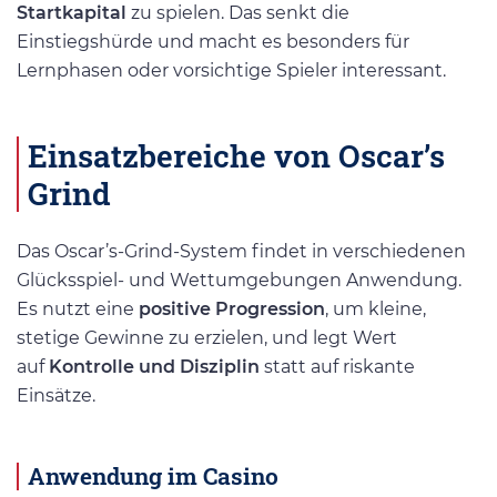
Startkapital
zu spielen. Das senkt die
Einstiegshürde und macht es besonders für
Lernphasen oder vorsichtige Spieler interessant.
Einsatzbereiche von Oscar’s
Grind
Das Oscar’s-Grind-System findet in verschiedenen
Glücksspiel- und Wettumgebungen Anwendung.
Es nutzt eine
positive Progression
, um kleine,
stetige Gewinne zu erzielen, und legt Wert
auf
Kontrolle und Disziplin
statt auf riskante
Einsätze.
Anwendung im Casino