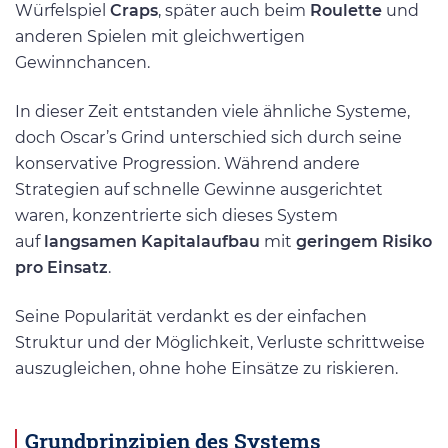
Würfelspiel
Craps
, später auch beim
Roulette
und
anderen Spielen mit gleichwertigen
Gewinnchancen.
In dieser Zeit entstanden viele ähnliche Systeme,
doch Oscar’s Grind unterschied sich durch seine
konservative Progression. Während andere
Strategien auf schnelle Gewinne ausgerichtet
waren, konzentrierte sich dieses System
auf
langsamen Kapitalaufbau
mit
geringem Risiko
pro Einsatz
.
Seine Popularität verdankt es der einfachen
Struktur und der Möglichkeit, Verluste schrittweise
auszugleichen, ohne hohe Einsätze zu riskieren.
Grundprinzipien des Systems