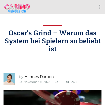
Oscar’s Grind – Warum das
System bei Spielern so beliebt
ist
by
Hannes Darben
November 16, 2025
0
2488