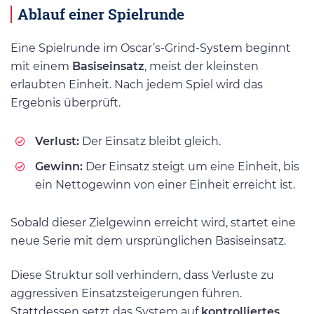
Ablauf einer Spielrunde
Eine Spielrunde im Oscar’s-Grind-System beginnt
mit einem
Basiseinsatz
, meist der kleinsten
erlaubten Einheit. Nach jedem Spiel wird das
Ergebnis überprüft.
Verlust:
Der Einsatz bleibt gleich.
Gewinn:
Der Einsatz steigt um eine Einheit, bis
ein Nettogewinn von einer Einheit erreicht ist.
Sobald dieser Zielgewinn erreicht wird, startet eine
neue Serie mit dem ursprünglichen Basiseinsatz.
Diese Struktur soll verhindern, dass Verluste zu
aggressiven Einsatzsteigerungen führen.
Stattdessen setzt das System auf
kontrolliertes