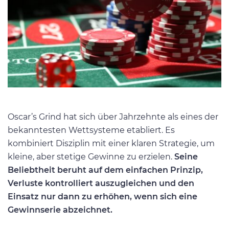
Oscar’s Grind hat sich über Jahrzehnte als eines der
bekanntesten Wettsysteme etabliert. Es
kombiniert Disziplin mit einer klaren Strategie, um
kleine, aber stetige Gewinne zu erzielen.
Seine
Beliebtheit beruht auf dem einfachen Prinzip,
Verluste kontrolliert auszugleichen und den
Einsatz nur dann zu erhöhen, wenn sich eine
Gewinnserie abzeichnet.