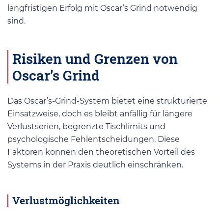
langfristigen Erfolg mit Oscar’s Grind notwendig
sind.
Risiken und Grenzen von
Oscar’s Grind
Das Oscar’s-Grind-System bietet eine strukturierte
Einsatzweise, doch es bleibt anfällig für längere
Verlustserien, begrenzte Tischlimits und
psychologische Fehlentscheidungen. Diese
Faktoren können den theoretischen Vorteil des
Systems in der Praxis deutlich einschränken.
Verlustmöglichkeiten