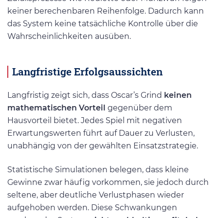
keiner berechenbaren Reihenfolge. Dadurch kann
das System keine tatsächliche Kontrolle über die
Wahrscheinlichkeiten ausüben.
Langfristige Erfolgsaussichten
Langfristig zeigt sich, dass Oscar’s Grind
keinen
mathematischen Vorteil
gegenüber dem
Hausvorteil bietet. Jedes Spiel mit negativen
Erwartungswerten führt auf Dauer zu Verlusten,
unabhängig von der gewählten Einsatzstrategie.
Statistische Simulationen belegen, dass kleine
Gewinne zwar häufig vorkommen, sie jedoch durch
seltene, aber deutliche Verlustphasen wieder
aufgehoben werden. Diese Schwankungen