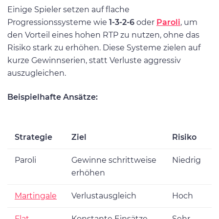
Einige Spieler setzen auf flache
Progressionssysteme wie
1-3-2-6
oder
Paroli
, um
den Vorteil eines hohen RTP zu nutzen, ohne das
Risiko stark zu erhöhen. Diese Systeme zielen auf
kurze Gewinnserien, statt Verluste aggressiv
auszugleichen.
Beispielhafte Ansätze:
Strategie
Ziel
Risiko
Paroli
Gewinne schrittweise
Niedrig
erhöhen
Martingale
Verlustausgleich
Hoch
Flat
Konstante Einsätze
Sehr