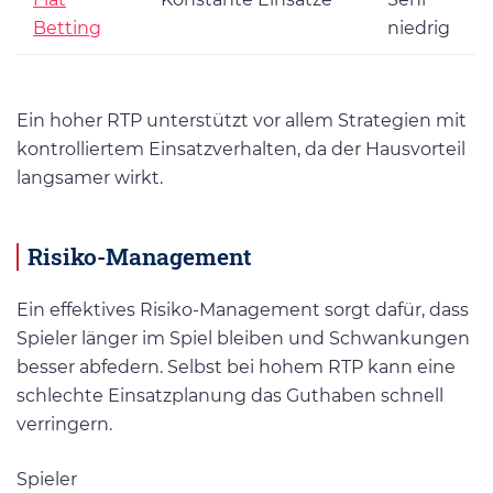
Betting
niedrig
Ein hoher RTP unterstützt vor allem Strategien mit
kontrolliertem Einsatzverhalten, da der Hausvorteil
langsamer wirkt.
Risiko-Management
Ein effektives Risiko-Management sorgt dafür, dass
Spieler länger im Spiel bleiben und Schwankungen
besser abfedern. Selbst bei hohem RTP kann eine
schlechte Einsatzplanung das Guthaben schnell
verringern.
Spieler