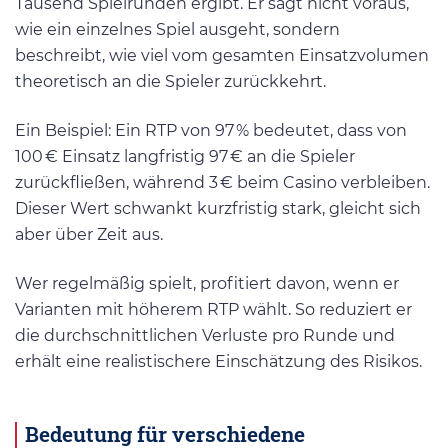
Tausend Spielrunden ergibt. Er sagt nicht voraus,
wie ein einzelnes Spiel ausgeht, sondern
beschreibt, wie viel vom gesamten Einsatzvolumen
theoretisch an die Spieler zurückkehrt.
Ein Beispiel: Ein RTP von 97 % bedeutet, dass von
100 € Einsatz langfristig 97 € an die Spieler
zurückfließen, während 3 € beim Casino verbleiben.
Dieser Wert schwankt kurzfristig stark, gleicht sich
aber über Zeit aus.
Wer regelmäßig spielt, profitiert davon, wenn er
Varianten mit höherem RTP wählt. So reduziert er
die durchschnittlichen Verluste pro Runde und
erhält eine realistischere Einschätzung des Risikos.
Bedeutung für verschiedene