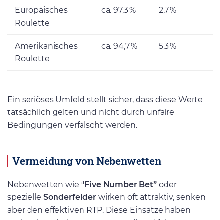
Europäisches
ca. 97,3 %
2,7 %
Roulette
Amerikanisches
ca. 94,7 %
5,3 %
Roulette
Ein seriöses Umfeld stellt sicher, dass diese Werte
tatsächlich gelten und nicht durch unfaire
Bedingungen verfälscht werden.
Vermeidung von Nebenwetten
Nebenwetten wie
“Five Number Bet”
oder
spezielle
Sonderfelder
wirken oft attraktiv, senken
aber den effektiven RTP. Diese Einsätze haben