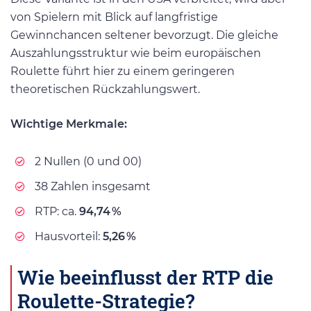
von Spielern mit Blick auf langfristige
Gewinnchancen seltener bevorzugt. Die gleiche
Auszahlungsstruktur wie beim europäischen
Roulette führt hier zu einem geringeren
theoretischen Rückzahlungswert.
Wichtige Merkmale:
2 Nullen (0 und 00)
38 Zahlen insgesamt
RTP: ca.
94,74 %
Hausvorteil:
5,26 %
Wie beeinflusst der RTP die
Roulette-Strategie?