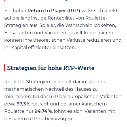
Ein hoher
Return to Player (RTP)
wirkt sich direkt
auf die langfristige Rentabilität von Roulette-
Strategien aus. Spieler, die Wahrscheinlichkeiten,
Einsatzarten und Varianten gezielt kombinieren,
können ihre theoretischen Verluste reduzieren und
ihr Kapital effizienter einsetzen.
Strategien für hohe RTP-Werte
Roulette-Strategien zielen oft darauf ab, den
mathematischen Nachteil des Hauses zu
minimieren. Da der RTP bei europäischen Varianten
etwa
97,3 %
beträgt und bei amerikanischem
Roulette nur
94,74 %
, lohnt es sich, Varianten mit
besserem RTP zu bevorzugen.