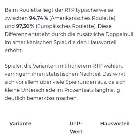
Beim Roulette liegt der RTP typischerweise
zwischen
94,74 %
(Amerikanisches Roulette)
und
97,30 %
(Europäisches Roulette). Diese
Differenz entsteht durch die zusätzliche Doppelnull
im amerikanischen Spiel, die den Hausvorteil
erhöht.
Spieler, die Varianten mit höherem RTP wählen,
verringern ihren statistischen Nachteil. Das wirkt
sich vor allem über viele Spielrunden aus, da sich
kleine Unterschiede im Prozentsatz langfristig
deutlich bemerkbar machen.
Variante
RTP-
Hausvorteil
Wert