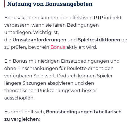
Nutzung von Bonusangeboten
Bonusaktionen können den effektiven RTP indirekt
verbessern, wenn sie fairen Bedingungen
unterliegen. Wichtig ist,
die
Umsatzanforderungen
und
Spielrestriktionen
ge
zu prüfen, bevor ein
Bonus
aktiviert wird.
Ein Bonus mit niedrigen Einsatzbedingungen und
ohne Einschränkungen für Roulette erhöht den
verfügbaren Spielwert. Dadurch können Spieler
längere Sitzungen absolvieren und den
theoretischen Rückzahlungswert besser
ausschöpfen.
Es empfiehlt sich,
Bonusbedingungen tabellarisch
zu vergleichen
: