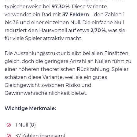
typischerweise bei
97,30 %
. Diese Variante
verwendet ein Rad mit
37 Feldern
– den Zahlen 1
bis 36 und einer einzelnen Null. Die einfache Null
reduziert den Hausvorteil auf etwa
2,70 %
, was sie
für viele Spieler attraktiv macht.
Die Auszahlungsstruktur bleibt bei allen Einsätzen
gleich, doch die geringere Anzahl an Nullen führt zu
einer höheren theoretischen Rückzahlung. Spieler
schätzen diese Variante, weil sie ein gutes
Gleichgewicht zwischen Risiko und
Gewinnwahrscheinlichkeit bietet.
Wichtige Merkmale:
1 Null (0)
37 Zahlen insgesamt