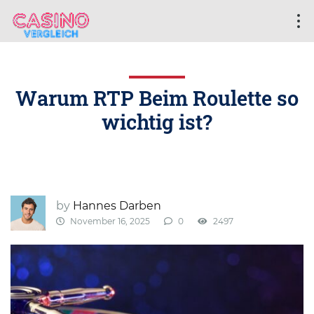
Warum RTP Beim Roulette so
wichtig ist?
by
Hannes Darben
November 16, 2025
0
2497