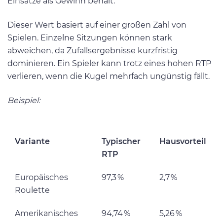
Einsätze als Gewinn behält.
Dieser Wert basiert auf einer großen Zahl von
Spielen. Einzelne Sitzungen können stark
abweichen, da Zufallsergebnisse kurzfristig
dominieren. Ein Spieler kann trotz eines hohen RTP
verlieren, wenn die Kugel mehrfach ungünstig fällt.
Beispiel:
Variante
Typischer
Hausvorteil
RTP
Europäisches
97,3 %
2,7 %
Roulette
Amerikanisches
94,74 %
5,26 %